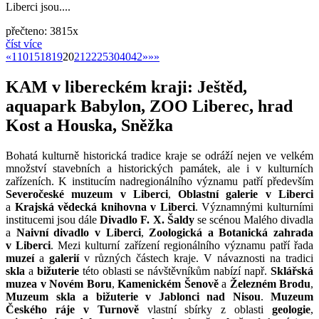
Liberci jsou....
přečteno: 3815x
číst více
«
»
«
1
10
15
18
19
20
21
22
25
30
40
42
»
»»
KAM v libereckém kraji: Ještěd,
aquapark Babylon, ZOO Liberec, hrad
Kost a Houska, Sněžka
Bohatá kulturně historická tradice kraje se odráží nejen ve velkém
množství stavebních a historických památek, ale i v kulturních
zařízeních. K institucím nadregionálního významu patří především
Severočeské muzeum v Liberci
,
Oblastní galerie v Liberci
a
Krajská vědecká knihovna v Liberci
. Významnými kulturními
institucemi jsou dále
Divadlo F. X. Šaldy
se scénou Malého divadla
a
Naivní divadlo v Liberci
,
Zoologická a Botanická zahrada
v Liberci
. Mezi kulturní zařízení regionálního významu patří řada
muzeí
a
galerií
v různých částech kraje. V návaznosti na tradici
skla
a
bižuterie
této oblasti se návštěvníkům nabízí např.
Sklářská
muzea v Novém Boru
,
Kamenickém Šenově
a
Železném Brodu
,
Muzeum skla a bižuterie v Jablonci nad Nisou
.
Muzeum
Českého ráje v Turnově
vlastní sbírky z oblasti
geologie
,