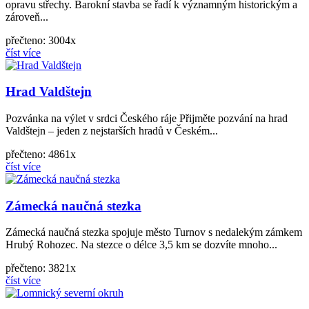
opravu střechy. Barokní stavba se řadí k významným historickým a
zároveň...
přečteno: 3004x
číst více
Hrad Valdštejn
Pozvánka na výlet v srdci Českého ráje Přijměte pozvání na hrad
Valdštejn – jeden z nejstarších hradů v Českém...
přečteno: 4861x
číst více
Zámecká naučná stezka
Zámecká naučná stezka spojuje město Turnov s nedalekým zámkem
Hrubý Rohozec. Na stezce o délce 3,5 km se dozvíte mnoho...
přečteno: 3821x
číst více