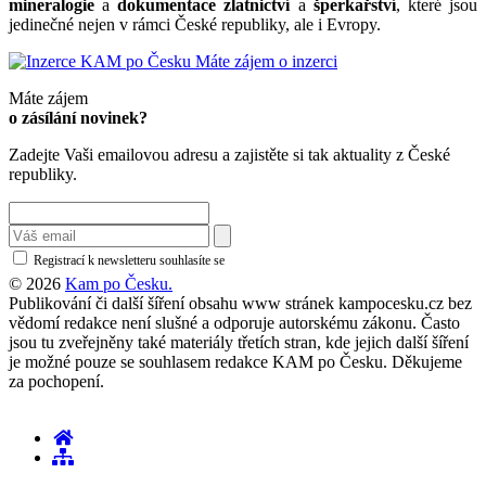
mineralogie
a
dokumentace zlatnictví
a
šperkařství
, které jsou
jedinečné nejen v rámci České republiky, ale i Evropy.
Máte zájem o inzerci
Máte zájem
o zásílání novinek?
Zadejte Vaši emailovou adresu a zajistěte si tak aktuality z České
republiky.
Registrací k newsletteru souhlasíte se
zásadami ochrany osobních údajů
© 2026
Kam po Česku.
Publikování či další šíření obsahu www stránek kampocesku.cz bez
vědomí redakce není slušné a odporuje autorskému zákonu. Často
jsou tu zveřejněny také materiály třetích stran, kde jejich další šíření
je možné pouze se souhlasem redakce KAM po Česku. Děkujeme
za pochopení.