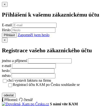
Zavřít
×
Přihlášení k vašemu zákaznickému účtu
E-mail
Heslo
Zapomněl jsem heslo
Přihlásit
Zavřít
×
Registrace vašeho zákaznického účtu
jméno a příjmení
e-mail
heslo
město
chci vystavit fakturu na firmu
Registrací účtu KAM po Česku souhlasíte se
zásady ochrany osobních údajů
odeslat
Přítomní:
čtenář
S námi víte KAM