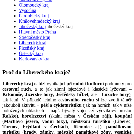
Olomoucký kraj
Vysočina
Pardubický kraj
Královehradecký kraj
Jihočeský kraj
Jihočeský kraj
Hlavní město Praha
Středočeský kraj
Liberecký kraj
Plzeňský kraj
Ústecký kraj
Karlovarský kraj
Proč do Libereckého kraje?
Liberecký kraj
nabízí vynikající
přírodní
i
kulturní
podmínky pro
cestovní ruch
, a to jak zimní (sjezdové i klasické lyžování –
Krkonoše
,
Jizerské hory
,
Ještědský hřbet
, ale i
Lužické hory
),
tak letní. V případě letního
cestovního ruchu
si lze zvolit téměř
jakoukoli aktivitu –
pěší
a
cykloturistiku
(jak na horách, tak v níže
položených oblastech – např. bývalý vojenský výcvikový prostor
Ralsko
),
horolezectví
(skalní města v
Českém ráji
),
koupání
(
Máchovo jezero
,
vodní toky
),
městskou turistiku
(
Liberec
,
Turnov
,
Frýdlant v Čechách
,
Jilemnice
aj.),
památkovou
turistiku
(
hrady
,
zámky
,
městské památkové zóny
,
vesnické