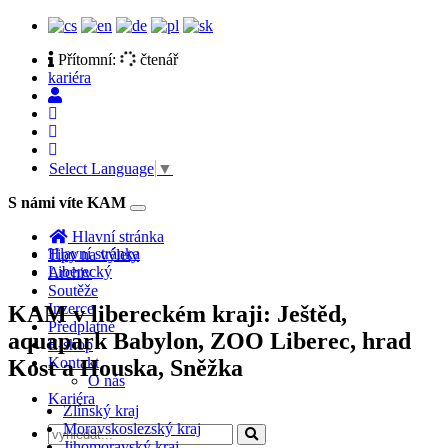
Přítomní:
čtenář
kariéra
Select Language
▼
S námi víte KAM
Toggle
navigation
Hlavní stránka
Hlavní stránka
Tipy na výlety
Liberecký
Archiv
Soutěže
Inzerce
KAM v libereckém kraji: Ještěd,
Předplatné
aquapark Babylon, ZOO Liberec, hrad
E-shop
Kontakt
Kost a Houska, Sněžka
O nás
Kariéra
Zlínský kraj
Moravskoslezský kraj
Jihomoravský kraj