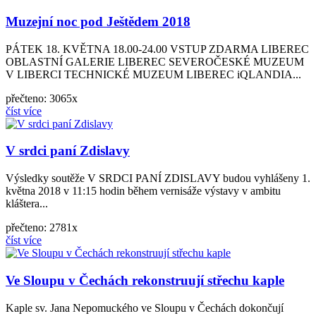
Muzejní noc pod Ještědem 2018
PÁTEK 18. KVĚTNA 18.00-24.00 VSTUP ZDARMA LIBEREC
OBLASTNÍ GALERIE LIBEREC SEVEROČESKÉ MUZEUM
V LIBERCI TECHNICKÉ MUZEUM LIBEREC iQLANDIA...
přečteno: 3065x
číst více
V srdci paní Zdislavy
Výsledky soutěže V SRDCI PANÍ ZDISLAVY budou vyhlášeny 1.
května 2018 v 11:15 hodin během vernisáže výstavy v ambitu
kláštera...
přečteno: 2781x
číst více
Ve Sloupu v Čechách rekonstruují střechu kaple
Kaple sv. Jana Nepomuckého ve Sloupu v Čechách dokončují