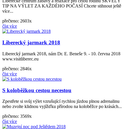
Liberecké centrum zábavy a relaxace pro celou rodinu SKVĚLÝ
TIP NA VÝLET ZA KAŽDÉHO POČASÍ Chcete stihnout ještě
více...
přečteno: 2603x
číst více
Liberecký jarmark 2018
Liberecký jarmark 2018, nám Dr. E. Beneše 9. - 10. června 2018
www.visitliberec.eu
přečteno: 2846x
číst více
S koloběžkou cestou necestou
Zpestřete si svůj výlet vzrušující rychlou jízdou plnou adrenalinu
nebo zvolte klidnou vyjížďku přírodou na koloběžce po krásách...
přečteno: 3569x
číst více