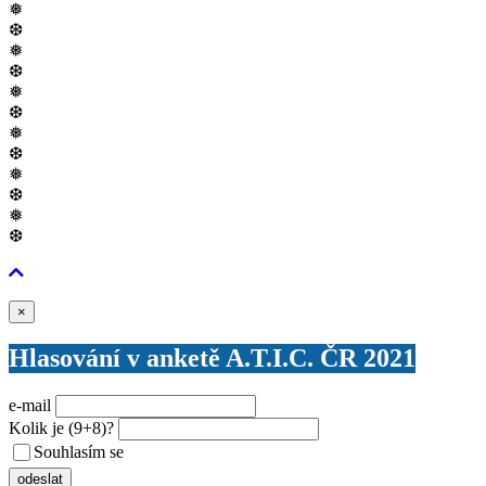
❅
❆
❅
❆
❅
❆
❅
❆
❅
❆
❅
❆
Zavřít
×
Hlasování v anketě A.T.I.C. ČR 2021
e-mail
Kolik je
(9+8)
?
Souhlasím se
VŠEOBECNÝMI PODMÍNKAMI ANKETY O CENY
odeslat