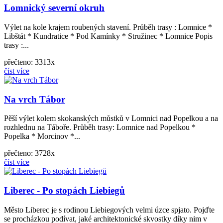
Lomnický severní okruh
Výlet na kole krajem roubených stavení. Průběh trasy : Lomnice *
Libštát * Kundratice * Pod Kamínky * Stružinec * Lomnice Popis
trasy :...
přečteno: 3313x
číst více
Na vrch Tábor
Pěší výlet kolem skokanských můstků v Lomnici nad Popelkou a na
rozhlednu na Táboře. Průběh trasy: Lomnice nad Popelkou *
Popelka * Morcinov *...
přečteno: 3728x
číst více
Liberec - Po stopách Liebiegů
Město Liberec je s rodinou Liebiegových velmi úzce spjato. Pojďte
se procházkou podívat, jaké architektonické skvostky díky nim v