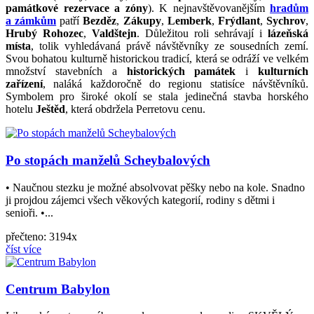
památkové rezervace a zóny
). K nejnavštěvovanějším
hradům
a zámkům
patří
Bezděz
,
Zákupy
,
Lemberk
,
Frýdlant
,
Sychrov
,
Hrubý Rohozec
,
Valdštejn
. Důležitou roli sehrávají i
lázeňská
místa
, tolik vyhledávaná právě návštěvníky ze sousedních zemí.
Svou bohatou kulturně historickou tradicí, která se odráží ve velkém
množství stavebních a
historických památek
i
kulturních
zařízení
, naláká každoročně do regionu statisíce návštěvníků.
Symbolem pro široké okolí se stala jedinečná stavba horského
hotelu
Ještěd
, která obdržela Perretovu cenu.
Po stopách manželů Scheybalových
• Naučnou stezku je možné absolvovat pěšky nebo na kole. Snadno
ji projdou zájemci všech věkových kategorií, rodiny s dětmi i
senioři. •...
přečteno: 3194x
číst více
Centrum Babylon