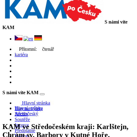
S námi víte
KAM
Přítomní:
čtenář
kariéra
S námi víte KAM
Toggle
navigation
Hlavní stránka
Hlavní stránka
Tipy na výlety
Středočeský
Archiv
Soutěže
Inzerce
KAM ve Středočeském kraji: Karlštejn,
Předplatné
Chrám sv. Barbory v Kutné Hoře,
E-shop