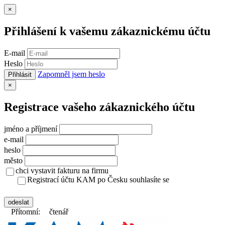
Zavřít
×
Přihlášení k vašemu zákaznickému účtu
E-mail
Heslo
Zapomněl jsem heslo
Přihlásit
Zavřít
×
Registrace vašeho zákaznického účtu
jméno a příjmení
e-mail
heslo
město
chci vystavit fakturu na firmu
Registrací účtu KAM po Česku souhlasíte se
zásady ochrany osobních údajů
odeslat
Přítomní:
čtenář