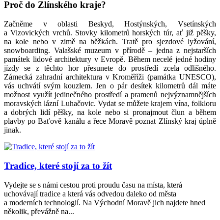
Proč do Zlínského kraje?
Začněme v oblasti Beskyd, Hostýnských, Vsetínských
a Vizovických vrchů. Stovky kilometrů horských túr, ať již pěšky,
na kole nebo v zimě na běžkách. Tratě pro sjezdové lyžování,
snowboarding. Valašské muzeum v přírodě – jedna z nejstarších
památek lidové architektury v Evropě. Během necelé jedné hodiny
jízdy se z těchto hor přesunete do prostředí zcela odlišného.
Zámecká zahradní architektura v Kroměříži (památka UNESCO),
vás uchvátí svým kouzlem. Jen o pár desítek kilometrů dál máte
možnost využít jedinečného prostředí a pramenů nejvýznamnějších
moravských lázní Luhačovic. Vydat se můžete krajem vína, folkloru
a dobrých lidí pěšky, na kole nebo si pronajmout člun a během
plavby po Baťově kanálu a řece Moravě poznat Zlínský kraj úplně
jinak.
Tradice, které stojí za to žít
Vydejte se s námi cestou proti proudu času na místa, která
uchovávají tradice a která vás odvedou daleko od města
a moderních technologií. Na Východní Moravě jich najdete hned
několik, převážně na...