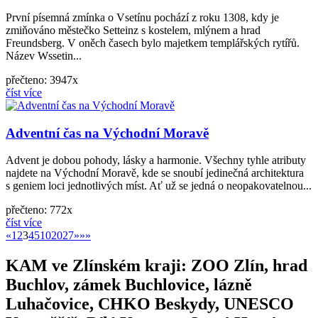
První písemná zmínka o Vsetínu pochází z roku 1308, kdy je
zmiňováno městečko Setteinz s kostelem, mlýnem a hrad
Freundsberg. V oněch časech bylo majetkem templářských rytířů.
Název Wssetin...
přečteno: 3947x
číst více
Adventní čas na Východní Moravě
Advent je dobou pohody, lásky a harmonie. Všechny tyhle atributy
najdete na Východní Moravě, kde se snoubí jedinečná architektura
s geniem loci jednotlivých míst. Ať už se jedná o neopakovatelnou...
přečteno: 772x
číst více
«
»
«
1
2
3
4
5
10
20
27
»
»»
KAM ve Zlínském kraji: ZOO Zlín, hrad
Buchlov, zámek Buchlovice, lázně
Luhačovice, CHKO Beskydy, UNESCO