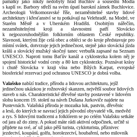
památky jako nikdy nedobytý hrad Buchlov a sousední Modla
s kaplí sv. Barbory střeží na svém úpatí barokní zámek Buchlovice.
Archeologii Velkomoravské říše, nezaměnitelné stavby lidové
architektury i křesťanství se tu potkávají na Velehradě, na Modré, ve
Starém Městě a v Uherském Hradišti. Osobitým nářečím,
nezaměnitelnými kroji a slavnostmi patří Slovácko
k nejpozoruhodnějším folklorním oblastem České republiky.
Slavnosti, kterými žije celá obec a obléci se do kroje představuje pro
místní svátek, dotvrzuje jejich jedinečnost, stejně jako slovácká jízda
králů a slovácký mužský skočný tanec verbuňk zapsané na Seznam
UNESCO. Naproti tomu Baťův kanál a cyklostezka kolem něj je
spojení historické vodní cesty a 80 km cyklostezky. Poznávat krásy
i chutě Slovácka v kraji vína nebo Bílých Karpat, evropské
biosferické rezervaci pod ochranou UNESCO je dobrá volba.
Valašsko
nabízí tradice, přírodu a lidovou architekturu, jejíž
jedinečnou ukázkou je rožnovský skanzen, největší soubor lidových
staveb u nás. Charakteristické dřevěné stavby postavené v lidovém
slohu koncem 19. století na návrh Dušana Jurkoviče najdete na
Pustevnách. Valašská příroda je mozaika luk, pastvin, dřevěnic
a lesů, do kterých se navrací jejich původní obyvatelé vlk, medvěd
a rys. S lidovými tradicemi a folklórem se po celém Valašsku setkáte
od jara až do zimy. A pokud máte rádi aktivní odpočinek, určitě si
přijdete na své, ať už jako pěší turista, cykloturista, příznivec
jezdectví, koupání, golfu, horolezectví, houbaření, nebo milovník