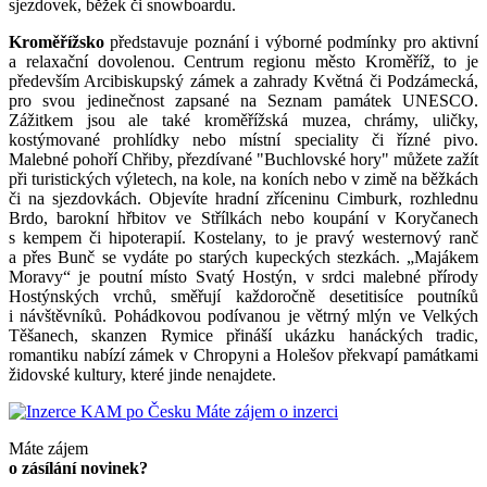
sjezdovek, běžek či snowboardu.
Kroměřížsko
představuje poznání i výborné podmínky pro aktivní
a relaxační dovolenou. Centrum regionu město Kroměříž, to je
především Arcibiskupský zámek a zahrady Květná či Podzámecká,
pro svou jedinečnost zapsané na Seznam památek UNESCO.
Zážitkem jsou ale také kroměřížská muzea, chrámy, uličky,
kostýmované prohlídky nebo místní speciality či řízné pivo.
Malebné pohoří Chřiby, přezdívané "Buchlovské hory" můžete zažít
při turistických výletech, na kole, na koních nebo v zimě na běžkách
či na sjezdovkách. Objevíte hradní zříceninu Cimburk, rozhlednu
Brdo, barokní hřbitov ve Střílkách nebo koupání v Koryčanech
s kempem či hipoterapií. Kostelany, to je pravý westernový ranč
a přes Bunč se vydáte po starých kupeckých stezkách. „Majákem
Moravy“ je poutní místo Svatý Hostýn, v srdci malebné přírody
Hostýnských vrchů, směřují každoročně desetitisíce poutníků
i návštěvníků. Pohádkovou podívanou je větrný mlýn ve Velkých
Těšanech, skanzen Rymice přináší ukázku hanáckých tradic,
romantiku nabízí zámek v Chropyni a Holešov překvapí památkami
židovské kultury, které jinde nenajdete.
Máte zájem o inzerci
Máte zájem
o zásílání novinek?