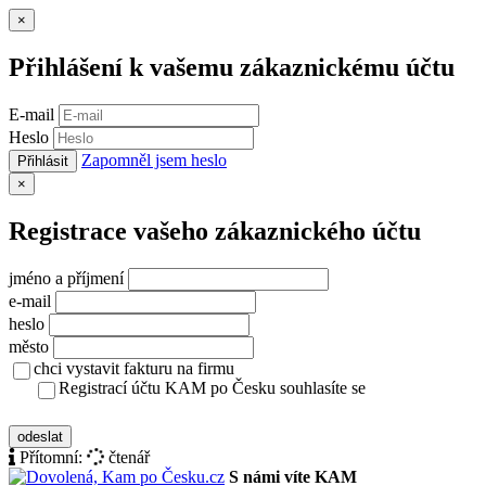
Zavřít
×
Přihlášení k vašemu zákaznickému účtu
E-mail
Heslo
Zapomněl jsem heslo
Přihlásit
Zavřít
×
Registrace vašeho zákaznického účtu
jméno a příjmení
e-mail
heslo
město
chci vystavit fakturu na firmu
Registrací účtu KAM po Česku souhlasíte se
zásady ochrany osobních údajů
odeslat
Přítomní:
čtenář
S námi víte KAM