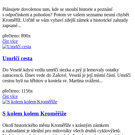
Plánujete dovolenou tam, kde se snoubí historie a poznání
s odpočinkem a pohodou? Potom ve vašem seznamu nesmí chybět
Kroměříž. Určitě se vám vybaví zdejší zámek a historické zahrady
zapsané...
přečteno: 890x
číst více
Umrlčí cesta
Do Veselé kdysi vedla umrlčí stezka a prý ji lemovaly ostatky
zatracenců. Dnes vede do Zašové, Veselá je její místní částí. Umrlčí
cestou byli na hřbitov u kostela sv. Martina sváženi...
přečteno: 1156x
číst více
S kolem kolem Kroměříže
Okolí historického města Kroměříže s krásným zámkem
a zahradami je ideální pro milovníky všech druhů cyklovýletů.