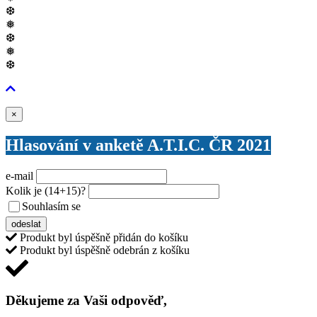
❆
❅
❆
❅
❆
Zavřít
×
Hlasování v anketě A.T.I.C. ČR 2021
e-mail
Kolik je
(14+15)
?
Souhlasím se
VŠEOBECNÝMI PODMÍNKAMI ANKETY O CENY
odeslat
Produkt byl úspěšně přidán do košíku
Produkt byl úspěšně odebrán z košíku
Děkujeme za Vaši odpověď,