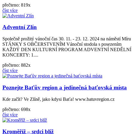
přečteno: 819x
číst více
Adventní Zlín
Společně prožitý vánoční čas 30. 11. - 23. 12. 2024 na náměstí Míru
STÁNKY S OBČERSTVENÍM Vánoční stodola s posezením
KAŽDÝ DEN KULTURNÍ PROGRAM ADVENTNÍ NEDĚLNÍ
KONCERTY: 1....
přečteno: 882x
číst více
Poznejte Baťův region a jedinečná baťovská místa
Kde začít? Ve Zlíně, jako kdysi Baťa! www.batuvregion.cz
přečteno: 698x
číst více
Kroměříž – srdci blíž