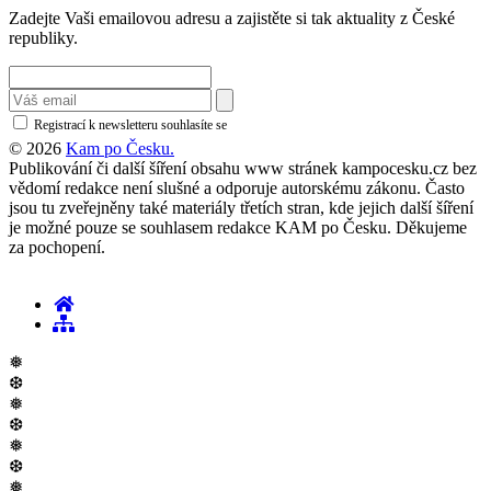
Zadejte Vaši emailovou adresu a zajistěte si tak aktuality z České
republiky.
Registrací k newsletteru souhlasíte se
zásadami ochrany osobních údajů
© 2026
Kam po Česku.
Publikování či další šíření obsahu www stránek kampocesku.cz bez
vědomí redakce není slušné a odporuje autorskému zákonu. Často
jsou tu zveřejněny také materiály třetích stran, kde jejich další šíření
je možné pouze se souhlasem redakce KAM po Česku. Děkujeme
za pochopení.
❅
❆
❅
❆
❅
❆
❅