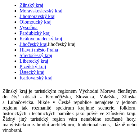
Zlínský kraj
Moravskoslezský kraj
Jihomoravský kraj
Olomoucký kraj
Vysočina
Pardubický kraj
Královehradecký kraj
Jihočeský kraj
Jihočeský kraj
Hlavní město Praha
Středočeský kraj
Liberecký kraj
Plzeňský kraj
Ústecký kraj
Karlovarský kraj
Zlínský kraj je turistickým regionem Východní Morava členěným
do čtyř oblastí - Kroměřížska, Slovácka, Valašska, Zlínska
a Luhačovicka. Nikde v České republice nenajdete v jednom
regionu tak rozmanité spektrum krajinné scenerie, folkloru,
historických i technických památek jako právě ve Zlínském kraji.
Žádný jiný turistický region vám nenabídne současně hory,
manýristickou zahradní architekturu, funkcionalismus, lázně nebo
vinobraní.