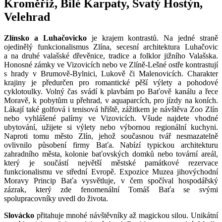
Kroměříž, Bílé Karpaty, Svatý Hostýn,
Velehrad
Zlínsko a Luhačovicko
je krajem kontrastů. Na jedné straně
ojedinělý funkcionalismus Zlína, secesní architektura Luhačovic
a na druhé valašské dřevěnice, tradice a folklor jižního Valašska.
Honosné zámky ve Vizovicích nebo ve Zlíně-Lešné ostře kontrastují
s hrady v Brumově-Bylnici, Lukově či Malenovicích. Charakter
krajiny je předurčen pro romantické pěší výlety a pohodové
cyklotoulky. Volný čas svádí k plavbám po Baťově kanálu a řece
Moravě, k pobytům u přehrad, v aquaparcích, pro jízdy na koních.
Lákají také golfová i tenisová hřiště, zážitkem je návštěva Zoo Zlín
nebo vyhlášené palírny ve Vizovicích. Všude najdete vhodné
ubytování, užijete si výlety nebo výbornou regionální kuchyni.
Naproti tomu město Zlín, jehož současnou tvář nesmazatelně
ovlivnilo působení firmy Baťa. Nabízí typickou architekturu
zahradního města, kolonie baťovských domků nebo tovární areál,
který je součástí největší městské památkové rezervace
funkcionalismu ve střední Evropě. Expozice Muzea jihovýchodní
Moravy Princip Baťa vysvětluje, v čem spočíval hospodářský
zázrak, který zde fenomenální Tomáš Baťa se svými
spolupracovníky uvedl do života.
Slovácko
přitahuje mnohé návštěvníky až magickou silou. Unikátní