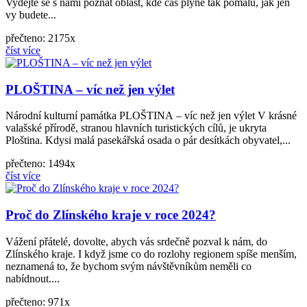
Vydejte se s námi poznat oblast, kde čas plyne tak pomalu, jak jen
vy budete...
přečteno: 2175x
číst více
PLOŠTINA – víc než jen výlet
Národní kulturní památka PLOŠTINA – víc než jen výlet V krásné
valašské přírodě, stranou hlavních turistických cílů, je ukryta
Ploština. Kdysi malá pasekářská osada o pár desítkách obyvatel,...
přečteno: 1494x
číst více
Proč do Zlínského kraje v roce 2024?
Vážení přátelé, dovolte, abych vás srdečně pozval k nám, do
Zlínského kraje. I když jsme co do rozlohy regio­nem spíše menším,
neznamená to, že bychom svým návštěvníkům neměli co
nabídnout....
přečteno: 971x