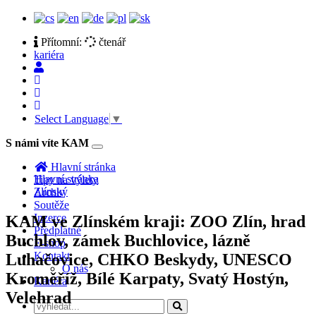
Přítomní:
čtenář
kariéra
Select Language
▼
S námi víte KAM
Toggle
navigation
Hlavní stránka
Hlavní stránka
Tipy na výlety
Zlínský
Archiv
Soutěže
Inzerce
KAM ve Zlínském kraji: ZOO Zlín, hrad
Předplatné
Buchlov, zámek Buchlovice, lázně
E-shop
Kontakt
Luhačovice, CHKO Beskydy, UNESCO
O nás
Kroměříž, Bílé Karpaty, Svatý Hostýn,
Kariéra
Velehrad