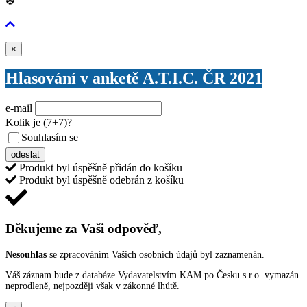
❆
Zavřít
×
Hlasování v anketě A.T.I.C. ČR 2021
e-mail
Kolik je
(7+7)
?
Souhlasím se
VŠEOBECNÝMI PODMÍNKAMI ANKETY O CENY
odeslat
Produkt byl úspěšně přidán do košíku
Produkt byl úspěšně odebrán z košíku
Děkujeme za Vaši odpověď,
Nesouhlas
se zpracováním Vašich osobních údajů byl zaznamenán.
Váš záznam bude z databáze Vydavatelstvím KAM po Česku s.r.o. vymazán
neprodleně, nejpozději však v zákonné lhůtě.