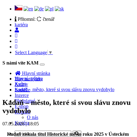
Přítomní:
čtenář
kariéra
Select Language
▼
S námi víte KAM
Toggle
navigation
Hlavní stránka
Hlavní stránka
Tipy na výlety
Kvízy
Archiv
Kadaň – město, které si svou slávu znovu vydobylo
Soutěže
Inzerce
Předplatné
Kadaň – město, které si svou slávu znovu
E-shop
vydobylo
Kontakt
O nás
Kariéra
07.05.2026 | 18:05
Kadaň získala titul Historické město roku 2025 v Ústeckém