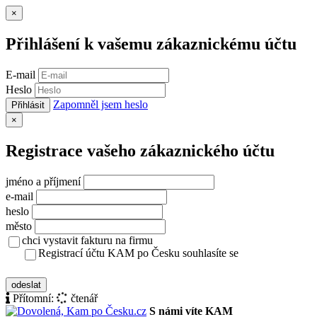
Zavřít
×
Přihlášení k vašemu zákaznickému účtu
E-mail
Heslo
Zapomněl jsem heslo
Přihlásit
Zavřít
×
Registrace vašeho zákaznického účtu
jméno a příjmení
e-mail
heslo
město
chci vystavit fakturu na firmu
Registrací účtu KAM po Česku souhlasíte se
zásady ochrany osobních údajů
odeslat
Přítomní:
čtenář
S námi víte KAM