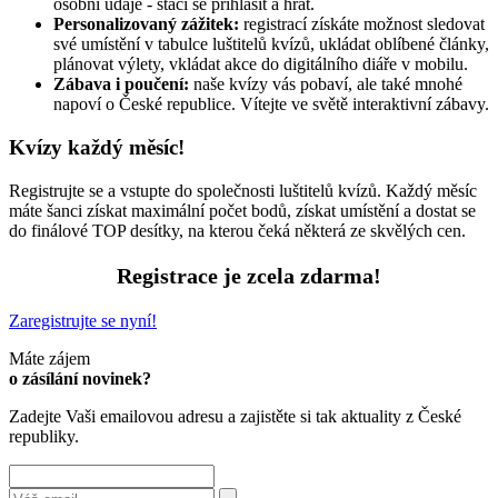
osobní údaje - stačí se přihlásit a hrát.
Personalizovaný zážitek:
registrací získáte možnost sledovat
své umístění v tabulce luštitelů kvízů, ukládat oblíbené články,
plánovat výlety, vkládat akce do digitálního diáře v mobilu.
Zábava i poučení:
naše kvízy vás pobaví, ale také mnohé
napoví o České republice. Vítejte ve světě interaktivní zábavy.
Kvízy každý měsíc!
Registrujte se a vstupte do společnosti luštitelů kvízů. Každý měsíc
máte šanci získat maximální počet bodů, získat umístění a dostat se
do finálové TOP desítky, na kterou čeká některá ze skvělých cen.
Registrace je zcela zdarma!
Zaregistrujte se nyní!
Máte zájem
o zásílání novinek?
Zadejte Vaši emailovou adresu a zajistěte si tak aktuality z České
republiky.