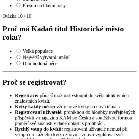
Přesun na hlavní trasy
Otázka 10 / 10
Proč má Kadaň titul Historické město
roku?
Velká populace
Největší výtvarní umění
Dlouhodobá péče
Proč se registrovat?
Registrace:
přináší možnost vstoupit do světa atraktivních
znalostních kvízů.
Kvízy každý měsíc:
vždy nové kvízy na nová témata.
Registrovaní uživatelé:
proniknou do hloubky uveřejněných
příspěvků v magazínu KAM po Česku a soutěživou formou
poměří své znalosti v dané oblasti s protihráči.
Rychlý vstup do kvízů:
registrovaní uživatelé nemusí při
vstupu do každého kvízu znovu a znovu vyplňovat své