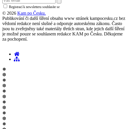
Registrací k newsletteru souhlasíte se
zásadami ochrany osobních údajů
© 2026
Kam po Česku.
Publikování či další šíření obsahu www stránek kampocesku.cz bez
vědomí redakce není slušné a odporuje autorskému zákonu. Často
jsou tu zveřejněny také materiály třetích stran, kde jejich další šíření
je možné pouze se souhlasem redakce KAM po Česku. Děkujeme
za pochopení.
❅
❆
❅
❆
❅
❆
❅
❆
❅
❆
❅