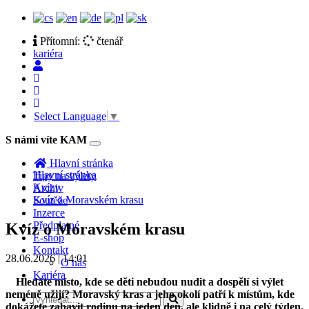
Přítomní:
čtenář
kariéra
Select Language
▼
S námi víte KAM
Toggle
navigation
Hlavní stránka
Hlavní stránka
Tipy na výlety
Kvízy
Archiv
Kvíz o Moravském krasu
Soutěže
Inzerce
Předplatné
Kvíz o Moravském krasu
E-shop
Kontakt
28.06.2026 | 14:01
O nás
Kariéra
Hledáte místo, kde se děti nebudou nudit a dospělí si výlet
neméně užijí? Moravský kras a jeho okolí patří k místům, kde
dokážete zabavit rodinu na jeden den, ale klidně i na celý týden.