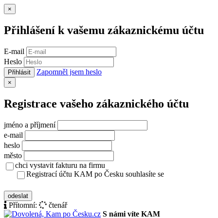
Zavřít
×
Přihlášení k vašemu zákaznickému účtu
E-mail
Heslo
Zapomněl jsem heslo
Přihlásit
Zavřít
×
Registrace vašeho zákaznického účtu
jméno a příjmení
e-mail
heslo
město
chci vystavit fakturu na firmu
Registrací účtu KAM po Česku souhlasíte se
zásady ochrany osobních údajů
odeslat
Přítomní:
čtenář
S námi víte KAM