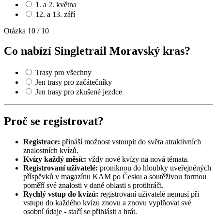
1. a 2. května
12. a 13. září
Otázka 10 / 10
Co nabízí Singletrail Moravský kras?
Trasy pro všechny
Jen trasy pro začátečníky
Jen trasy pro zkušené jezdce
Proč se registrovat?
Registrace:
přináší možnost vstoupit do světa atraktivních
znalostních kvízů.
Kvízy každý měsíc:
vždy nové kvízy na nová témata.
Registrovaní uživatelé:
proniknou do hloubky uveřejněných
příspěvků v magazínu KAM po Česku a soutěživou formou
poměří své znalosti v dané oblasti s protihráči.
Rychlý vstup do kvízů:
registrovaní uživatelé nemusí při
vstupu do každého kvízu znovu a znovu vyplňovat své
osobní údaje - stačí se přihlásit a hrát.