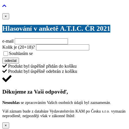
Zavřít
×
Hlasování v anketě A.T.I.C. ČR 2021
e-mail
Kolik je
(20+18)
?
Souhlasím se
VŠEOBECNÝMI PODMÍNKAMI ANKETY O CENY
odeslat
Produkt byl úspěšně přidán do košíku
Produkt byl úspěšně odebrán z košíku
Děkujeme za Vaši odpověď,
Nesouhlas
se zpracováním Vašich osobních údajů byl zaznamenán.
Váš záznam bude z databáze Vydavatelstvím KAM po Česku s.r.o. vymazán
neprodleně, nejpozději však v zákonné lhůtě.
×