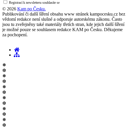
Registrací k newsletteru souhlasíte se
zásadami ochrany osobních údajů
© 2026
Kam po Česku.
Publikování či další šíření obsahu www stránek kampocesku.cz bez
vědomí redakce není slušné a odporuje autorskému zákonu. Často
jsou tu zveřejněny také materiály třetích stran, kde jejich další šíření
je možné pouze se souhlasem redakce KAM po Česku. Děkujeme
za pochopení.
❅
❆
❅
❆
❅
❆
❅
❆
❅
❆
❅
❆