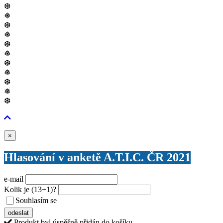
❆
❅
❆
❅
❆
❅
❆
❅
❆
❅
❆
Zavřít
×
Hlasování v anketě A.T.I.C. ČR 2021
e-mail
Kolik je
(13+1)
?
Souhlasím se
VŠEOBECNÝMI PODMÍNKAMI ANKETY O CENY
odeslat
Produkt byl úspěšně přidán do košíku