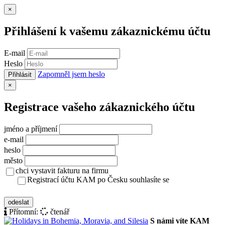
Zavřít
×
Přihlášení k vašemu zákaznickému účtu
E-mail
Heslo
Zapomněl jsem heslo
Přihlásit
Zavřít
×
Registrace vašeho zákaznického účtu
jméno a příjmení
e-mail
heslo
město
chci vystavit fakturu na firmu
Registrací účtu KAM po Česku souhlasíte se
zásady ochrany osobních údajů
odeslat
Přítomní:
čtenář
S námi víte KAM