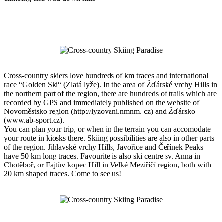
Cross-country skiers love hundreds of km traces and international
race “Golden Ski“ (Zlatá lyže). In the area of Žďárské vrchy Hills in
the northern part of the region, there are hundreds of trails which are
recorded by GPS and immediately published on the website of
Novoměstsko region (http://lyzovani.nmnm. cz) and Žďársko
(www.ab-sport.cz).
You can plan your trip, or when in the terrain you can accomodate
your route in kiosks there. Skiing possibilities are also in other parts
of the region. Jihlavské vrchy Hills, Javořice and Čeřínek Peaks
have 50 km long traces. Favourite is also ski centre sv. Anna in
Chotěboř, or Fajtův kopec Hill in Velké Meziříčí region, both with
20 km shaped traces. Come to see us!