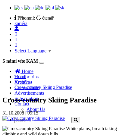
Přítomní:
čtenář
kariéra
Select Language
▼
S námi víte KAM
Toggle
navigation
Home
Home
Tips for trips
Vysočina
Archive
Cross-country Skiing Paradise
Competitions
Advertisements
Subscription
Cross-country Skiing Paradise
Contact
About Us
31.10.2008 | 09:15
White plains, breath taking
climbing and wild down hills