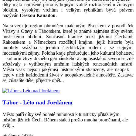
díky málo narušené přírodě, hojným volně roztroušeným žulovým
blokům, vysokým vrchům i velkým rybníkům bývá právem
nazýván
Českou Kanadou
.
Na severu je region ohraničen malebným Píseckem v povodí řek
Vltavy a Otavy a Táborskem, které je známé zejména díky svému
husitskému období. Současné hranice mezi jižními Čechami,
Rakouskem a Německem rozdělují krajinu, jejíž historie byla
mnohdy svázána s jedním šlechtickým rodem a se stejnými
mocenskými zájmy. Poloha kraje předurčuje i jeho kulturní bohatství
– kulturní vlivy drsného germánského a anglosaského severu se zde
střetávaly s vytříbeným uměním italských renesančních mistrů.
Města však nejsou jakýmisi historickými skanzeny, ale naopak –
tepe v nich každodenní život v neopakovatelné atmosféře. Zastavte
se, zůstaňte déle, přijeďte opět...
Tábor - Léto nad Jordánem
Město patří díky své bohaté minulosti k turisticky přitažlivým
místům jižních Čech. Během staletí prošlo mnoha proměnami, ale
svůj...
přečteno: 4474x