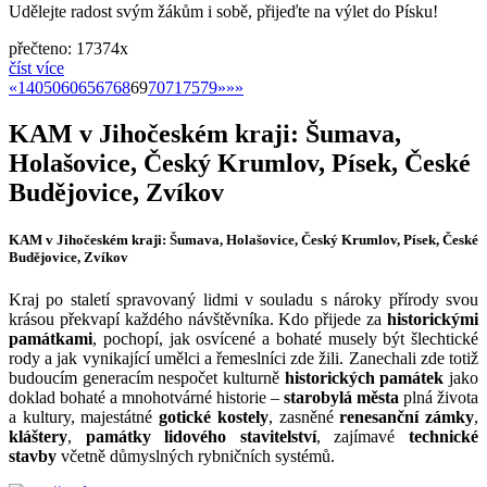
Udělejte radost svým žákům i sobě, přijeďte na výlet do Písku!
přečteno: 17374x
číst více
«
»
«
1
40
50
60
65
67
68
69
70
71
75
79
»
»»
KAM v Jihočeském kraji: Šumava,
Holašovice, Český Krumlov, Písek, České
Budějovice, Zvíkov
KAM v Jihočeském kraji: Šumava, Holašovice, Český Krumlov, Písek, České
Budějovice, Zvíkov
Kraj po staletí spravovaný lidmi v souladu s nároky přírody svou
krásou překvapí každého návštěvníka. Kdo přijede za
historickými
památkami
, pochopí, jak osvícené a bohaté musely být šlechtické
rody a jak vynikající umělci a řemeslníci zde žili. Zanechali zde totiž
budoucím generacím nespočet kulturně
historických památek
jako
doklad bohaté a mnohotvárné historie –
starobylá města
plná života
a kultury, majestátné
gotické kostely
, zasněné
renesanční zámky
,
kláštery
,
památky lidového stavitelství
, zajímavé
technické
stavby
včetně důmyslných rybničních systémů.