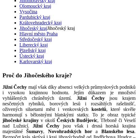
Jihomoravský kraj
Olomoucký kraj
Vysočina
Pardubický kraj
Královehradecký kraj
Jihočeský kraj
Jihočeský kraj
Hlavní město Praha
Středočeský kraj
Liberecký kraj
Plzeňský kraj
Ústecký kraj
Karlovarský kraj
Proč do Jihočeského kraje?
Jižní Čechy
mají však díky absenci velkých průmyslových podniků
i vysokou krajinnou hodnotu. Jejím důkazem je množství
vyhlášených chráněných území.
Jižní Čechy
jsou krajem
nesčetných rybníků, borových lesů i rozsáhlých rašelinišť,
oživených siluetami měst i venkovských
kostelů
, které skvěle
harmonují s bělostnými blatskými statky. To je obraz typické
jihočeské krajiny
v okolí
Českých Budějovic
, Třeboně či Veselí
nad Lužnicí.
Jižní Čechy
jsou však i drsná horská krajina
majestátné
Šumavy
,
Novohradských hor
a
Blanského lesa
.
Bezpočet krás skrývá i kraj jihovýchodně od Jindřichova Hradce –