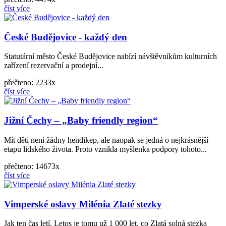
číst více
České Budějovice - každý den
Statutární město České Budějovice nabízí návštěvníkům kulturních
zařízení rezervační a prodejní...
přečteno: 2233x
číst více
Jižní Čechy – „Baby friendly region“
Mít děti není žádny hendikep, ale naopak se jedná o nejkrásnější
etapu lidského života. Proto vznikla myšlenka podpory tohoto...
přečteno: 14673x
číst více
Vimperské oslavy Milénia Zlaté stezky
Jak ten čas letí. Letos je tomu už 1 000 let, co Zlatá solná stezka