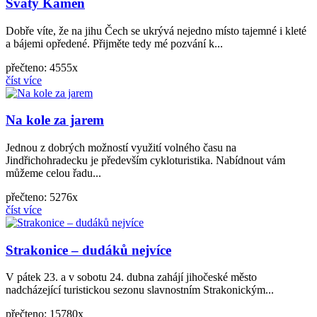
Svatý Kámen
Dobře víte, že na jihu Čech se ukrývá nejedno místo tajemné i kleté
a bájemi opředené. Přijměte tedy mé pozvání k...
přečteno: 4555x
číst více
Na kole za jarem
Jednou z dobrých možností využití volného času na
Jindřichohradecku je především cykloturistika. Nabídnout vám
můžeme celou řadu...
přečteno: 5276x
číst více
Strakonice – dudáků nejvíce
V pátek 23. a v sobotu 24. dubna zahájí jihočeské město
nadcházející turistickou sezonu slavnostním Strakonickým...
přečteno: 15780x