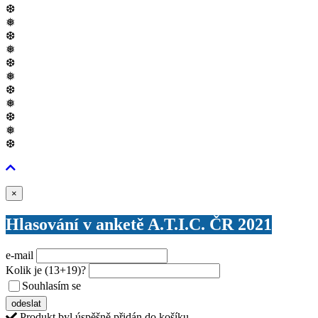
❆
❅
❆
❅
❆
❅
❆
❅
❆
❅
❆
Zavřít
×
Hlasování v anketě A.T.I.C. ČR 2021
e-mail
Kolik je
(13+19)
?
Souhlasím se
VŠEOBECNÝMI PODMÍNKAMI ANKETY O CENY
odeslat
Produkt byl úspěšně přidán do košíku