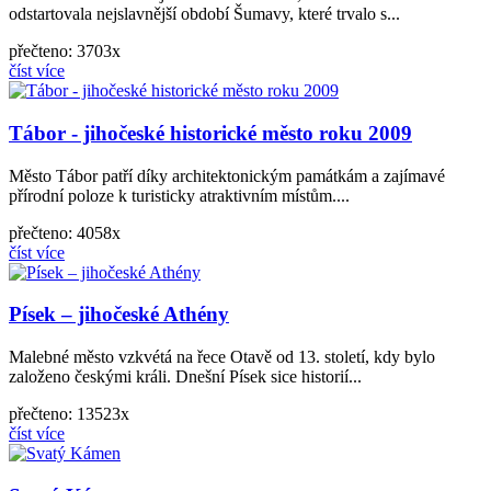
odstartovala nejslavnější období Šumavy, které trvalo s...
přečteno: 3703x
číst více
Tábor - jihočeské historické město roku 2009
Město Tábor patří díky architektonickým památkám a zajímavé
přírodní poloze k turisticky atraktivním místům....
přečteno: 4058x
číst více
Písek – jihočeské Athény
Malebné město vzkvétá na řece Otavě od 13. století, kdy bylo
založeno českými králi. Dnešní Písek sice historií...
přečteno: 13523x
číst více