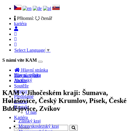
Přítomní:
čtenář
kariéra
Select Language
▼
S námi víte KAM
Toggle
navigation
Hlavní stránka
Hlavní stránka
Tipy na výlety
Jihočeský
Archiv
Soutěže
Inzerce
KAM v Jihočeském kraji: Šumava,
Předplatné
Holašovice, Český Krumlov, Písek, České
E-shop
Kontakt
Budějovice, Zvíkov
O nás
Kariéra
Zlínský kraj
Moravskoslezský kraj