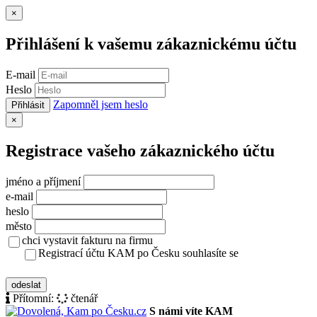
Zavřít
×
Přihlášení k vašemu zákaznickému účtu
E-mail
Heslo
Zapomněl jsem heslo
Přihlásit
Zavřít
×
Registrace vašeho zákaznického účtu
jméno a příjmení
e-mail
heslo
město
chci vystavit fakturu na firmu
Registrací účtu KAM po Česku souhlasíte se
zásady ochrany osobních údajů
odeslat
Přítomní:
čtenář
S námi víte KAM