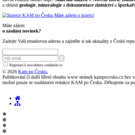
z oblasti
geologie
,
mineralogie
a
dokumentace zlatnictví
a
šperkařs
Máte zájem o inzerci
Máte zájem
o zásílání novinek?
Zadejte Vaši emailovou adresu a zajistěte si tak aktuality z České repu
Registrací k newsletteru souhlasíte se
zásadami ochrany osobních údajů
© 2026
Kam po Česku.
Publikování či další šíření obsahu www stránek kampocesku.cz bez vědo
možné pouze se souhlasem redakce KAM po Česku. Děkujeme za po
❅
❆
❅
❆