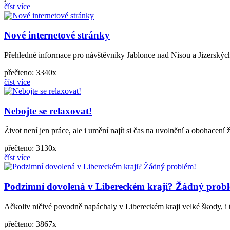
číst více
Nové internetové stránky
Přehledné informace pro návštěvníky Jablonce nad Nisou a Jizerskýc
přečteno: 3340x
číst více
Nebojte se relaxovat!
Život není jen práce, ale i umění najít si čas na uvolnění a obohacen
přečteno: 3130x
číst více
Podzimní dovolená v Libereckém kraji? Žádný prob
Ačkoliv ničivé povodně napáchaly v Libereckém kraji velké škody, i ta
přečteno: 3867x