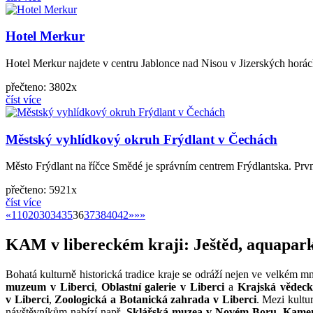
Hotel Merkur
Hotel Merkur najdete v centru Jablonce nad Nisou v Jizerských horác
přečteno: 3802x
číst více
Městský vyhlídkový okruh Frýdlant v Čechách
Město Frýdlant na říčce Smědé je správním centrem Frýdlantska. První
přečteno: 5921x
číst více
«
»
«
1
10
20
30
34
35
36
37
38
40
42
»
»»
KAM v libereckém kraji: Ještěd, aquapar
Bohatá kulturně historická tradice kraje se odráží nejen ve velkém m
muzeum v Liberci
,
Oblastní galerie v Liberci
a
Krajská vědeck
v Liberci
,
Zoologická a Botanická zahrada v Liberci
. Mezi kultu
návštěvníkům nabízí např.
Sklářská muzea v Novém Boru
,
Kamen