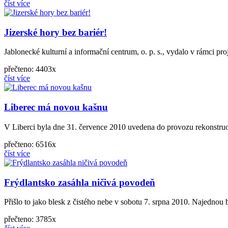
číst více
Jizerské hory bez bariér!
Jablonecké kulturní a informační centrum, o. p. s., vydalo v rámci p
přečteno: 4403x
číst více
Liberec má novou kašnu
V Liberci byla dne 31. července 2010 uvedena do provozu rekonst
přečteno: 6516x
číst více
Frýdlantsko zasáhla ničivá povodeň
Přišlo to jako blesk z čistého nebe v sobotu 7. srpna 2010. Najednou b
přečteno: 3785x