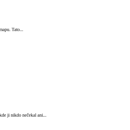
mapu. Tato...
de ji nikdo nečekal ani...