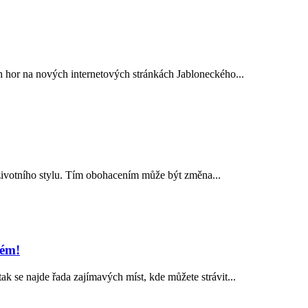
h hor na nových internetových stránkách Jabloneckého...
í životního stylu. Tím obohacením může být změna...
lém!
k se najde řada zajímavých míst, kde můžete strávit...