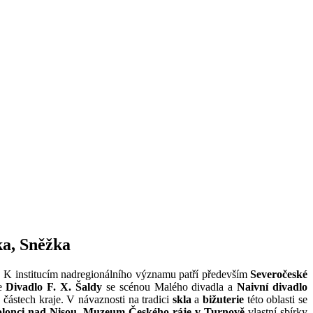
ka, Sněžka
ch. K institucím nadregionálního významu patří především
Severočeské
le
Divadlo F. X. Šaldy
se scénou Malého divadla a
Naivní divadlo
částech kraje. V návaznosti na tradici
skla
a
bižuterie
této oblasti se
blonci nad Nisou
.
Muzeum Českého ráje v Turnově
vlastní sbírky