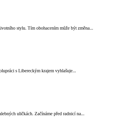
í životního stylu. Tím obohacením může být změna...
lupráci s Libereckým krajem vyhlašuje...
alebných uličkách. Začínáme před radnicí na...