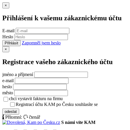
Zavřít
×
Přihlášení k vašemu zákaznickému účtu
E-mail
Heslo
Zapomněl jsem heslo
Přihlásit
Zavřít
×
Registrace vašeho zákaznického účtu
jméno a příjmení
e-mail
heslo
město
chci vystavit fakturu na firmu
Registrací účtu KAM po Česku souhlasíte se
zásady ochrany osob
odeslat
Přítomní:
čtenář
S námi víte KAM