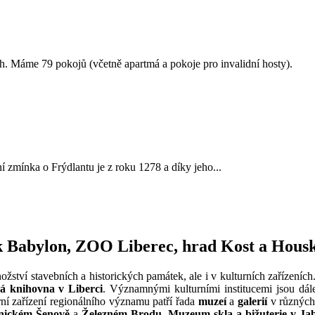
h. Máme 79 pokojů (včetně apartmá a pokoje pro invalidní hosty).
 zmínka o Frýdlantu je z roku 1278 a díky jeho...
k Babylon, ZOO Liberec, hrad Kost a Hous
nožství stavebních a historických památek, ale i v kulturních zařízení
á knihovna v Liberci
. Významnými kulturními institucemi jsou dá
rní zařízení regionálního významu patří řada
muzeí
a
galerií
v různých 
ickém Šenově
a
Železném Brodu
,
Muzeum skla a bižuterie v Ja