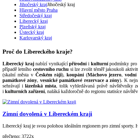
Jihočeský kraj
Jihočeský kraj
Hlavní město Praha
Středočeský kraj
Liberecký kraj
Plzeňský kraj
Ústecký kraj
Karlovarský kraj
Proč do Libereckého kraje?
Liberecký kraj
nabízí vynikající
přírodní
i
kulturní
podmínky pr
případě letního
cestovního ruchu
si lze zvolit téměř jakoukoli aktivi
(skalní města v
Českém ráji
),
koupání
(
Máchovo jezero
,
vodní
památkové zóny
,
vesnické památkové rezervace a zóny
). K nej
sehrávají i
lázeňská místa
, tolik vyhledávaná právě návštěvníky z
i
kulturních zařízení
, naláká každoročně do regionu statisíce návště
Zimní dovolená v Libereckém kraji
Liberecký kraj je svou polohou ideálním regionem pro zimní sporty. H
přečteno: 3722x