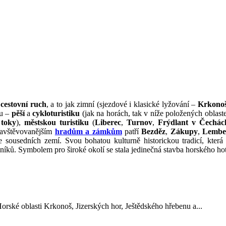
o
cestovní ruch
, a to jak zimní (sjezdové i klasické lyžování –
Krkono
tu –
pěší
a
cykloturistiku
(jak na horách, tak v níže položených oblas
 toky
),
městskou turistiku
(
Liberec
,
Turnov
,
Frýdlant v Čechác
navštěvovanějším
hradům a zámkům
patří
Bezděz
,
Zákupy
,
Lembe
e sousedních zemí. Svou bohatou kulturně historickou tradicí, kter
vníků. Symbolem pro široké okolí se stala jedinečná stavba horského ho
orské oblasti Krkonoš, Jizerských hor, Ještědského hřebenu a...