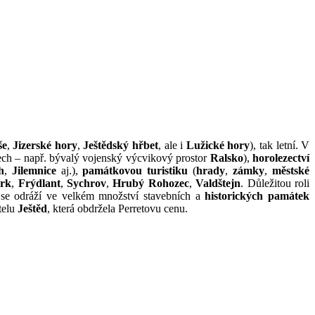
še
,
Jizerské hory
,
Ještědský hřbet
, ale i
Lužické hory
), tak letní. V
tech – např. bývalý vojenský výcvikový prostor
Ralsko
),
horolezectví
h
,
Jilemnice
aj.),
památkovou turistiku
(
hrady
,
zámky
,
městské
rk
,
Frýdlant
,
Sychrov
,
Hrubý Rohozec
,
Valdštejn
. Důležitou roli
á se odráží ve velkém množství stavebních a
historických památek
telu
Ještěd
, která obdržela Perretovu cenu.