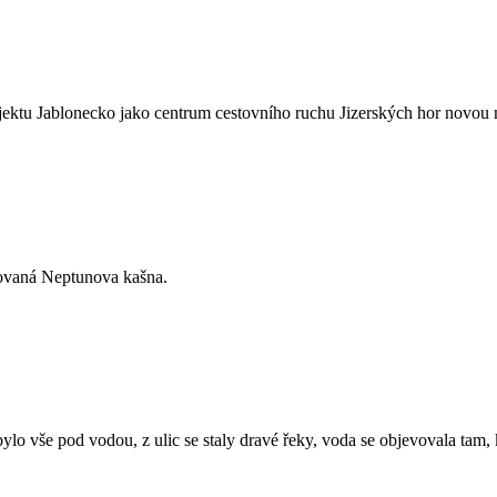
rojektu Jablonecko jako centrum cestovního ruchu Jizerských hor novou 
ruovaná Neptunova kašna.
ylo vše pod vodou, z ulic se staly dravé řeky, voda se objevovala tam, k