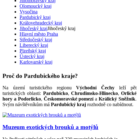
Jihomoravský kraj
Olomoucký kraj
Vysočina
Pardubický kraj
Královehradecký kraj
Jihočeský kraj
Jihočeský kraj
Hlavní město Praha
Středočeský kraj
Liberecký kraj
Plzeňský kraj
Ústecký kraj
Karlovarský kraj
Proč do Pardubického kraje?
Na území turistického regionu
Východní Čechy
leží pět
turistických oblasti:
Pardubicko
,
Chrudimsko-Hlinecko
,
Orlické
hory a Podorlicko
,
Českomoravské pomezí
a
Králický Sněžník
.
Svým návštěvníkům má
Pardubický kraj
rozhodně co nabídnout.
Muzeum exotických brouků a motýlů