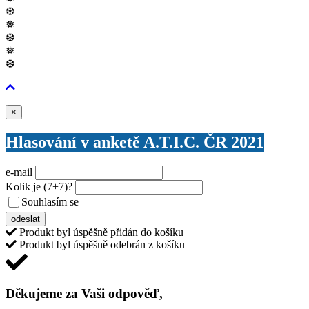
❆
❅
❆
❅
❆
Zavřít
×
Hlasování v anketě A.T.I.C. ČR 2021
e-mail
Kolik je
(7+7)
?
Souhlasím se
VŠEOBECNÝMI PODMÍNKAMI ANKETY O CENY
odeslat
Produkt byl úspěšně přidán do košíku
Produkt byl úspěšně odebrán z košíku
Děkujeme za Vaši odpověď,