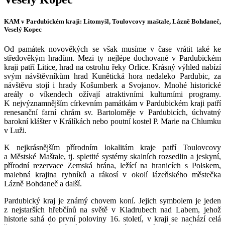
KAM v Pardubickém kraji: Litomyšl, Toulovcovy maštale, Lázně Bohdaneč,
Veselý Kopec
Od památek novověkých se však musíme v čase vrátit také ke
středověkým hradům. Mezi ty nejlépe dochované v Pardubickém
kraji patří Litice, hrad na ostrohu řeky Orlice. Krásný výhled nabízí
svým návštěvníkům hrad Kunětická hora nedaleko Pardubic, za
návštěvu stojí i hrady Košumberk a Svojanov. Mnohé historické
areály o víkendech ožívají atraktivními kulturními programy.
K nejvýznamnějším církevním památkám v Pardubickém kraji patří
renesanční farní chrám sv. Bartoloměje v Pardubicích, úchvatný
barokní klášter v Králíkách nebo poutní kostel P. Marie na Chlumku
v Luži.
K nejkrásnějším přírodním lokalitám kraje patří Toulovcovy
a Městské Maštale, tj. spletité systémy skalních rozsedlin a jeskyní,
přírodní rezervace Zemská brána, ležící na hranicích s Polskem,
malebná krajina rybníků a rákosí v okolí lázeňského městečka
Lázně Bohdaneč a další.
Pardubický kraj je známý chovem koní. Jejich symbolem je jeden
z nejstarších hřebčínů na světě v Kladrubech nad Labem, jehož
historie sahá do první poloviny 16. století, v kraji se nachází celá