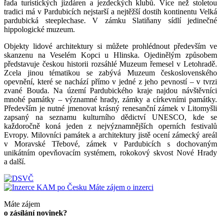
řada turistických jízdáren a jezdeckých klubů. Více než stoletou
tradici má v Pardubicích nejstarší a nejtěžší dostih kontinentu Velká
pardubická steeplechase. V zámku Slatiňany sídlí jedinečné
hippologické muzeum.
Objekty lidové architektury si můžete prohlédnout především ve
skanzenu na Veselém Kopci u Hlinska. Ojedinělým způsobem
představuje českou historii rozsáhlé Muzeum řemesel v Letohradě.
Zcela jinou tématikou se zabývá Muzeum československého
opevnění, které se nachází přímo v jedné z jeho pevností – v tvrzi
zvané Bouda. Na území Pardubického kraje najdou návštěvníci
mnohé památky – významné hrady, zámky a církevními památky.
Především je nutné jmenovat krásný renesanční zámek v Litomyšli
zapsaný na seznamu kulturního dědictví UNESCO, kde se
každoročně koná jeden z nejvýznamnějších operních festivalů
Evropy. Milovníci památek a architektury jistě ocení zámecký areál
v Moravské Třebové, zámek v Pardubicích s dochovaným
unikátním opevňovacím systémem, rokokový skvost Nové Hrady
a další.
Máte zájem o inzerci
Máte zájem
o zásílání novinek?