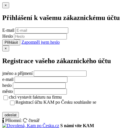
Zavřít
×
Přihlášení k vašemu zákaznickému účtu
E-mail
Heslo
Zapomněl jsem heslo
Přihlásit
Zavřít
×
Registrace vašeho zákaznického účtu
jméno a příjmení
e-mail
heslo
město
chci vystavit fakturu na firmu
Registrací účtu KAM po Česku souhlasíte se
zásady ochrany osobních údajů
odeslat
Přítomní:
čtenář
S námi víte KAM