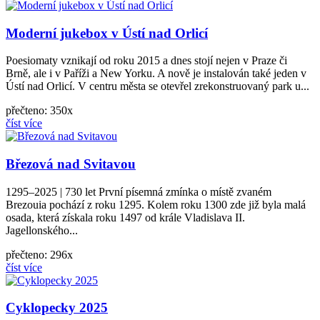
Moderní jukebox v Ústí nad Orlicí
Poesiomaty vznikají od roku 2015 a dnes stojí nejen v Praze či
Brně, ale i v Paříži a New Yorku. A nově je instalován také jeden v
Ústí nad Orlicí. V centru města se otevřel zrekonstruovaný park u...
přečteno: 350x
číst více
Březová nad Svitavou
1295–2025 | 730 let První písemná zmínka o místě zvaném
Brezouia pochází z roku 1295. Kolem roku 1300 zde již byla malá
osada, která získala roku 1497 od krále Vladislava II.
Jagellonského...
přečteno: 296x
číst více
Cyklopecky 2025