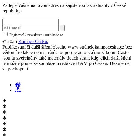
Zadejte Vaši emailovou adresu a zajistěte si tak aktuality z České
republiky.
Registrací k newsletteru souhlasíte se
zásadami ochrany osobních údajů
© 2026
Kam po Česku.
Publikování či další šíření obsahu www stránek kampocesku.cz bez
vědomí redakce není slušné a odporuje autorskému zákonu. Často
jsou tu zveřejněny také materiály třetích stran, kde jejich další šíření
je možné pouze se souhlasem redakce KAM po Česku. Děkujeme
za pochopení.
❅
❆
❅
❆
❅
❆
❅