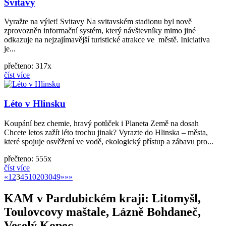
Svitavy
Vyražte na výlet! Svitavy Na svitavském stadionu byl nově
zprovozněn informační systém, který návštevníky mimo jiné
odkazuje na nejzajímavější turistické atrakce ve městě. Iniciativa
je...
přečteno: 317x
číst více
Léto v Hlinsku
Koupání bez chemie, hravý potůček i Planeta Země na dosah
Chcete letos zažít léto trochu jinak? Vyrazte do Hlinska – města,
které spojuje osvěžení ve vodě, ekologický přístup a zábavu pro...
přečteno: 555x
číst více
«
»
«
1
2
3
4
5
10
20
30
49
»
»»
KAM v Pardubickém kraji: Litomyšl,
Toulovcovy maštale, Lázně Bohdaneč,
Veselý Kopec