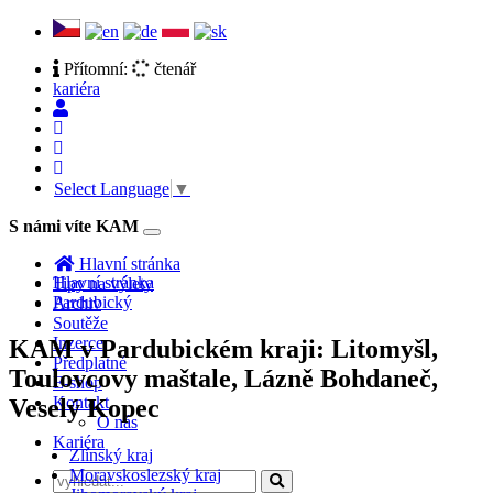
Přítomní:
čtenář
kariéra
Select Language
▼
S námi víte KAM
Toggle
navigation
Hlavní stránka
Hlavní stránka
Tipy na výlety
Pardubický
Archiv
Soutěže
Inzerce
KAM v Pardubickém kraji: Litomyšl,
Předplatné
Toulovcovy maštale, Lázně Bohdaneč,
E-shop
Kontakt
Veselý Kopec
O nás
Kariéra
Zlínský kraj
Moravskoslezský kraj