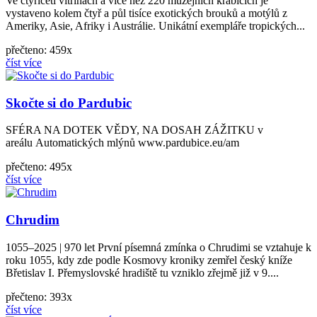
Ve čtyřiceti vitrínách a více než 220 muzejních krabicích je
vystaveno kolem čtyř a půl tisíce exotických brouků a motýlů z
Ameriky, Asie, Afriky i Austrálie. Unikátní exempláře tropických...
přečteno: 459x
číst více
Skočte si do Pardubic
SFÉRA NA DOTEK VĚDY, NA DOSAH ZÁŽITKU v
areálu Automatických mlýnů www.pardubice.eu/am
přečteno: 495x
číst více
Chrudim
1055–2025 | 970 let První písemná zmínka o Chrudimi se vztahuje k
roku 1055, kdy zde podle Kosmovy kroniky zemřel český kníže
Břetislav I. Přemyslovské hradiště tu vzniklo zřejmě již v 9....
přečteno: 393x
číst více