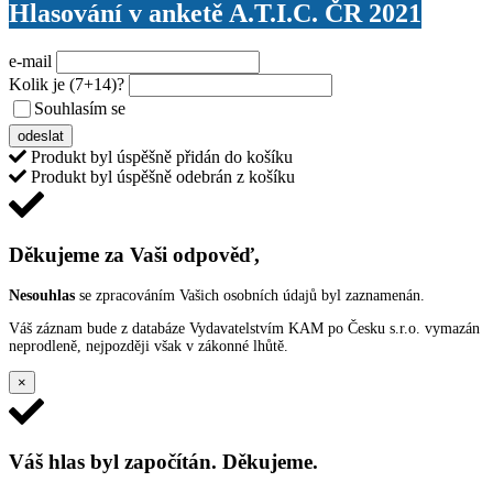
Hlasování v anketě A.T.I.C. ČR 2021
e-mail
Kolik je
(7+14)
?
Souhlasím se
VŠEOBECNÝMI PODMÍNKAMI ANKETY O CENY
odeslat
Produkt byl úspěšně přidán do košíku
Produkt byl úspěšně odebrán z košíku
Děkujeme za Vaši odpověď,
Nesouhlas
se zpracováním Vašich osobních údajů byl zaznamenán.
Váš záznam bude z databáze Vydavatelstvím KAM po Česku s.r.o. vymazán
neprodleně, nejpozději však v zákonné lhůtě.
×
Váš hlas byl započítán. Děkujeme.