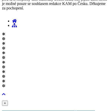
je možné pouze se souhlasem redakce KAM po Česku. Děkujeme
za pochopení.
❅
❆
❅
❆
❅
❆
❅
❆
❅
❆
❅
❆
Zavřít
×