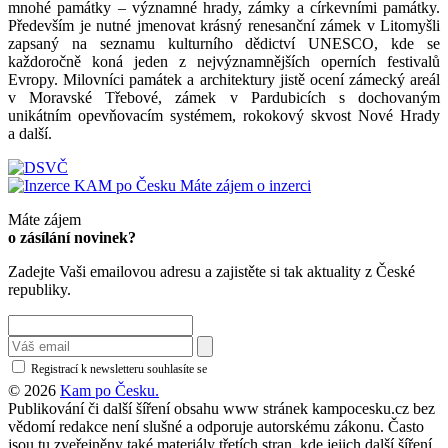
mnohé památky – významné hrady, zámky a církevními památky.
Především je nutné jmenovat krásný renesanční zámek v Litomyšli
zapsaný na seznamu kulturního dědictví UNESCO, kde se
každoročně koná jeden z nejvýznamnějších operních festivalů
Evropy. Milovníci památek a architektury jistě ocení zámecký areál
v Moravské Třebové, zámek v Pardubicích s dochovaným
unikátním opevňovacím systémem, rokokový skvost Nové Hrady
a další.
Máte zájem o inzerci
Máte zájem
o zásílání novinek?
Zadejte Vaši emailovou adresu a zajistěte si tak aktuality z České
republiky.
Registrací k newsletteru souhlasíte se
zásadami ochrany osobních údajů
© 2026
Kam po Česku.
Publikování či další šíření obsahu www stránek kampocesku.cz bez
vědomí redakce není slušné a odporuje autorskému zákonu. Často
jsou tu zveřejněny také materiály třetích stran, kde jejich další šíření