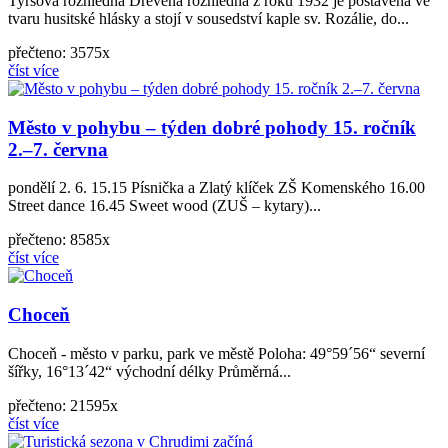
Tyršova rozhledna Dřevěná rozhledna z roku 1932 je postavena ve
tvaru husitské hlásky a stojí v sousedství kaple sv. Rozálie, do...
přečteno: 3575x
číst více
Město v pohybu – týden dobré pohody 15. ročník
2.–7. června
pondělí 2. 6. 15.15 Písnička a Zlatý klíček ZŠ Komenského 16.00
Street dance 16.45 Sweet wood (ZUŠ – kytary)...
přečteno: 8585x
číst více
Choceň
Choceň - město v parku, park ve městě Poloha: 49°59´56“ severní
šířky, 16°13´42“ východní délky Průměrná...
přečteno: 21595x
číst více