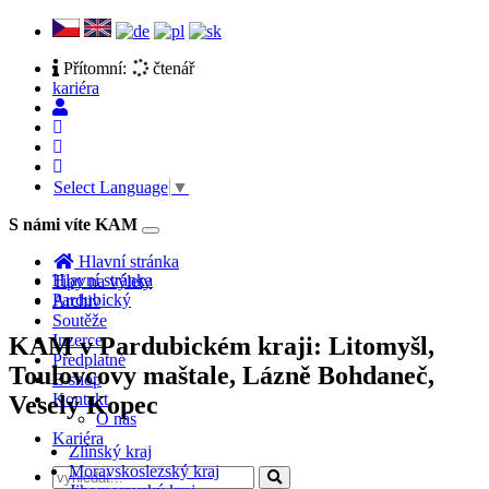
Přítomní:
čtenář
kariéra
Select Language
▼
S námi víte KAM
Toggle
navigation
Hlavní stránka
Hlavní stránka
Tipy na výlety
Pardubický
Archiv
Soutěže
Inzerce
KAM v Pardubickém kraji: Litomyšl,
Předplatné
Toulovcovy maštale, Lázně Bohdaneč,
E-shop
Kontakt
Veselý Kopec
O nás
Kariéra
Zlínský kraj
Moravskoslezský kraj