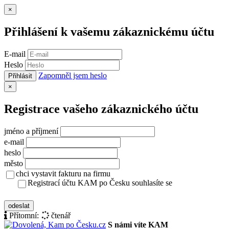
Zavřít
×
Přihlášení k vašemu zákaznickému účtu
E-mail
Heslo
Zapomněl jsem heslo
Přihlásit
Zavřít
×
Registrace vašeho zákaznického účtu
jméno a příjmení
e-mail
heslo
město
chci vystavit fakturu na firmu
Registrací účtu KAM po Česku souhlasíte se
zásady ochrany osobních údajů
odeslat
Přítomní:
čtenář
S námi víte KAM