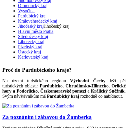
Jihomoravský kraj
Olomoucký kraj
Vysočina
Pardubický kraj
Královehradecký kraj
Jihočeský kraj
Jihočeský kraj
Hlavní město Praha
Středočeský kraj
Liberecký kraj
Plzeňský kraj
Ústecký kraj
Karlovarský kraj
Proč do Pardubického kraje?
Na území turistického regionu
Východní Čechy
leží pět
turistických oblasti:
Pardubicko
,
Chrudimsko-Hlinecko
,
Orlické
hory a Podorlicko
,
Českomoravské pomezí
a
Králický Sněžník
.
Svým návštěvníkům má
Pardubický kraj
rozhodně co nabídnout.
Za poznáním i zábavou do Žamberka