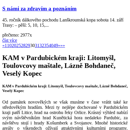
S námi za zdravím a poznáním
45. ročník dálkového pochodu Lanškrounská kopa sobota 14. září
Trasy: – pěší: 5, 10, 15,...
přečteno: 2977x
číst více
«
»
«
1
10
20
25
28
29
30
31
32
35
40
49
»
»»
KAM v Pardubickém kraji: Litomyšl,
Toulovcovy maštale, Lázně Bohdaneč,
Veselý Kopec
KAM v Pardubickém kraji: Litomyšl, Toulovcovy maštale, Lázně Bohdaneč,
Veselý Kopec
Od památek novověkých se však musíme v čase vrátit také ke
středověkým hradům. Mezi ty nejlépe dochované v Pardubickém
kraji patří Litice, hrad na ostrohu řeky Orlice. Krásný výhled nabízí
svým návštěvníkům hrad Kunětická hora nedaleko Pardubic, za
návštěvu stojí i hrady Košumberk a Svojanov. Mnohé historické
areály o víkendech ožívají atraktivními kulturními programy.