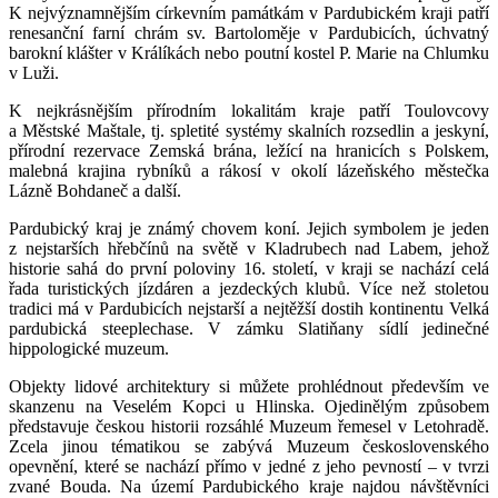
K nejvýznamnějším církevním památkám v Pardubickém kraji patří
renesanční farní chrám sv. Bartoloměje v Pardubicích, úchvatný
barokní klášter v Králíkách nebo poutní kostel P. Marie na Chlumku
v Luži.
K nejkrásnějším přírodním lokalitám kraje patří Toulovcovy
a Městské Maštale, tj. spletité systémy skalních rozsedlin a jeskyní,
přírodní rezervace Zemská brána, ležící na hranicích s Polskem,
malebná krajina rybníků a rákosí v okolí lázeňského městečka
Lázně Bohdaneč a další.
Pardubický kraj je známý chovem koní. Jejich symbolem je jeden
z nejstarších hřebčínů na světě v Kladrubech nad Labem, jehož
historie sahá do první poloviny 16. století, v kraji se nachází celá
řada turistických jízdáren a jezdeckých klubů. Více než stoletou
tradici má v Pardubicích nejstarší a nejtěžší dostih kontinentu Velká
pardubická steeplechase. V zámku Slatiňany sídlí jedinečné
hippologické muzeum.
Objekty lidové architektury si můžete prohlédnout především ve
skanzenu na Veselém Kopci u Hlinska. Ojedinělým způsobem
představuje českou historii rozsáhlé Muzeum řemesel v Letohradě.
Zcela jinou tématikou se zabývá Muzeum československého
opevnění, které se nachází přímo v jedné z jeho pevností – v tvrzi
zvané Bouda. Na území Pardubického kraje najdou návštěvníci