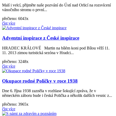
Malí i velcí, přijměte naše pozvání do Ústí nad Orlicí na rozsvícení
vánočního stromu o první...
přečteno: 6043x
číst více
Adventní inspirace z České inspirace
HRADEC KRÁLOVÉ Martin na bílém koni pod Bílou věží 11.
11. 2013 zimou turistická sezóna v Hradci...
přečteno: 3248x
číst více
Okupace rodné Poličky v roce 1938
Dne 6. října 1938 zazněla v rozhlase šokující zpráva, že v
německém záboru bude i česká Polička a několik dalších vesnic z...
přečteno: 3965x
číst více