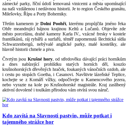
zámecké parky, říční údolí lemovaná vinicemi a města upomínající
na naši vzdálenou i nedávnou historii. Je to region Českého granátu,
Milešovky, Řípu a Porty Bohemiky.
Třetím kamenem je
Dolní Poohří
, kterému propůjčila jméno řeka
Ohře meandrující bájnou krajinou Keltů a Lučanů. Objevíte zde
město porcelánu, drahé kameny Karla IV., vzácné fresky v kostele
františkánů, ráj rybářů a surfařů, téměř zapomenutá šlechtická sídla
Schwarzenbergů, nebývalé anglické parky, malé kostelíky, ale
hlavně historii chmele a piva.
Čtvrtým jsou
Krušné hory
, od středověku dávající práci horníkům
a dnes nabízející prohlídku starých horních děl, kouzlo
krušnohorských dřevěných hraček, foukaných vánočních ozdob, ale
i cestu po stopách Goetha, i Casanovi. Navštivte lázeňské Teplice,
kochejte se z Komáří vížky, odpočívejte u Kamencového jezera,
nebo vyrazte na kole po Krušnohorské magistrále. Kraj zaslíbený
aktivní dovolené i toulkám přírodou vám otvírá svou náruč.
Kdo zavítá na Slavnosti pastvin, může potkat i
tajemného strážce hor