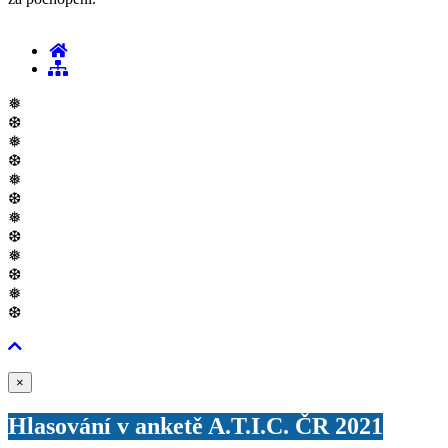
❅
❆
❅
❆
❅
❆
❅
❆
❅
❆
❅
❆
Zavřít
×
Hlasování v anketě A.T.I.C. ČR 2021