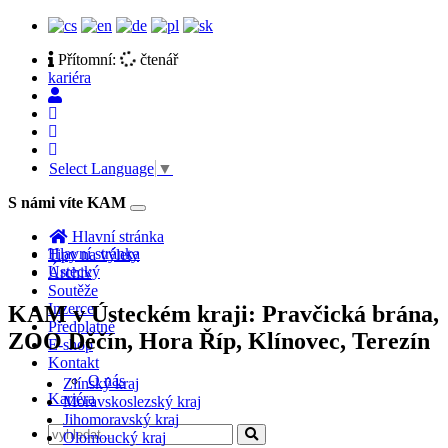
Přítomní:
čtenář
kariéra
Select Language
▼
S námi víte KAM
Toggle
navigation
Hlavní stránka
Hlavní stránka
Tipy na výlety
Ústecký
Archiv
Soutěže
Inzerce
KAM v Ústeckém kraji: Pravčická brána,
Předplatné
ZOO Děčín, Hora Říp, Klínovec, Terezín
E-shop
Kontakt
O nás
Zlínský kraj
Kariéra
Moravskoslezský kraj
Jihomoravský kraj
Olomoucký kraj