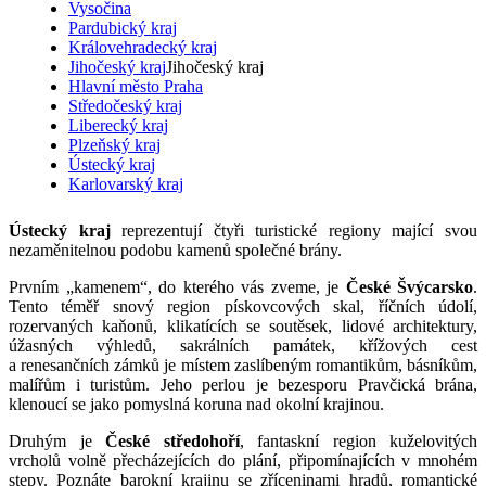
Vysočina
Pardubický kraj
Královehradecký kraj
Jihočeský kraj
Jihočeský kraj
Hlavní město Praha
Středočeský kraj
Liberecký kraj
Plzeňský kraj
Ústecký kraj
Karlovarský kraj
Ústecký kraj
reprezentují čtyři turistické regiony mající svou
nezaměnitelnou podobu kamenů společné brány.
Prvním „kamenem“, do kterého vás zveme, je
České Švýcarsko
.
Tento téměř snový region pískovcových skal, říčních údolí,
rozervaných kaňonů, klikatících se soutěsek, lidové architektury,
úžasných výhledů, sakrálních památek, křížových cest
a renesančních zámků je místem zaslíbeným romantikům, básníkům,
malířům i turistům. Jeho perlou je bezesporu Pravčická brána,
klenoucí se jako pomyslná koruna nad okolní krajinou.
Druhým je
České středohoří
, fantaskní region kuželovitých
vrcholů volně přecházejících do plání, připomínajících v mnohém
stepy. Poznáte barokní krajinu se zříceninami hradů, romantické