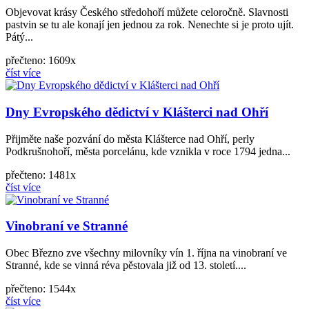
Objevovat krásy Českého středohoří můžete celoročně. Slavnosti
pastvin se tu ale konají jen jednou za rok. Nenechte si je proto ujít.
Pátý...
přečteno: 1609x
číst více
Dny Evropského dědictví v Klášterci nad Ohří
Přijměte naše pozvání do města Klášterce nad Ohří, perly
Podkrušnohoří, města porcelánu, kde vznikla v roce 1794 jedna...
přečteno: 1481x
číst více
Vinobraní ve Stranné
Obec Březno zve všechny milovníky vín 1. října na vinobraní ve
Stranné, kde se vinná réva pěstovala již od 13. století....
přečteno: 1544x
číst více