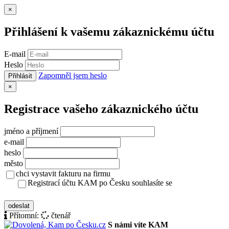
Zavřít
×
Přihlášení k vašemu zákaznickému účtu
E-mail
Heslo
Zapomněl jsem heslo
Přihlásit
Zavřít
×
Registrace vašeho zákaznického účtu
jméno a příjmení
e-mail
heslo
město
chci vystavit fakturu na firmu
Registrací účtu KAM po Česku souhlasíte se
zásady ochrany osobních údajů
odeslat
Přítomní:
čtenář
S námi víte KAM