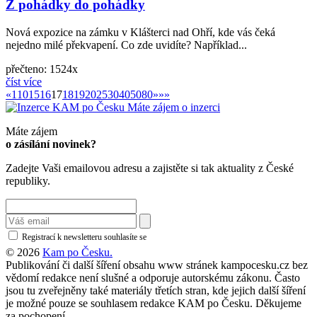
Z pohádky do pohádky
Nová expozice na zámku v Klášterci nad Ohří, kde vás čeká
nejedno milé překvapení. Co zde uvidíte? Například...
přečteno: 1524x
číst více
«
»
«
1
10
15
16
17
18
19
20
25
30
40
50
80
»
»»
Máte zájem o inzerci
Máte zájem
o zásílání novinek?
Zadejte Vaši emailovou adresu a zajistěte si tak aktuality z České
republiky.
Registrací k newsletteru souhlasíte se
zásadami ochrany osobních údajů
© 2026
Kam po Česku.
Publikování či další šíření obsahu www stránek kampocesku.cz bez
vědomí redakce není slušné a odporuje autorskému zákonu. Často
jsou tu zveřejněny také materiály třetích stran, kde jejich další šíření
je možné pouze se souhlasem redakce KAM po Česku. Děkujeme
za pochopení.