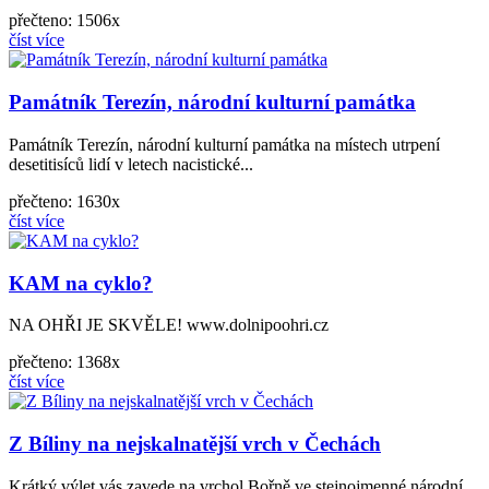
přečteno: 1506x
číst více
Památník Terezín, národní kulturní památka
Památník Terezín, národní kulturní památka na místech utrpení
desetitisíců lidí v letech nacistické...
přečteno: 1630x
číst více
KAM na cyklo?
NA OHŘI JE SKVĚLE! www.dolnipoohri.cz
přečteno: 1368x
číst více
Z Bíliny na nejskalnatější vrch v Čechách
Krátký výlet vás zavede na vrchol Bořně ve stejnojmenné národní