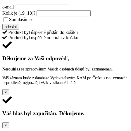
e-mail
Kolik je
(19+18)
?
Souhlasím se
VŠEOBECNÝMI PODMÍNKAMI ANKETY O CENY
odeslat
Produkt byl úspěšně přidán do košíku
Produkt byl úspěšně odebrán z košíku
Děkujeme za Vaši odpověď,
Nesouhlas
se zpracováním Vašich osobních údajů byl zaznamenán.
Váš záznam bude z databáze Vydavatelstvím KAM po Česku s.r.o. vymazán
neprodleně, nejpozději však v zákonné lhůtě.
×
Váš hlas byl započítán. Děkujeme.
×