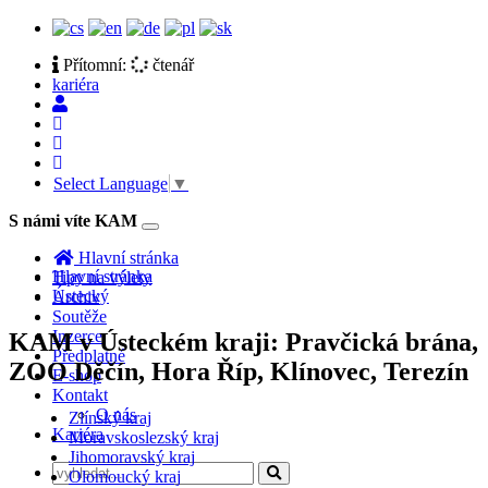
Přítomní:
čtenář
kariéra
Select Language
▼
S námi víte KAM
Toggle
navigation
Hlavní stránka
Hlavní stránka
Tipy na výlety
Ústecký
Archiv
Soutěže
Inzerce
KAM v Ústeckém kraji: Pravčická brána,
Předplatné
ZOO Děčín, Hora Říp, Klínovec, Terezín
E-shop
Kontakt
O nás
Zlínský kraj
Kariéra
Moravskoslezský kraj
Jihomoravský kraj
Olomoucký kraj