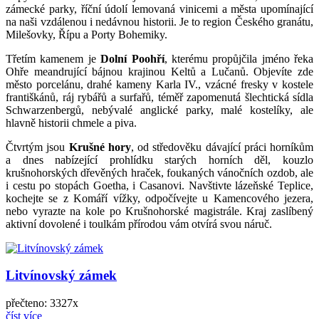
zámecké parky, říční údolí lemovaná vinicemi a města upomínající
na naši vzdálenou i nedávnou historii. Je to region Českého granátu,
Milešovky, Řípu a Porty Bohemiky.
Třetím kamenem je
Dolní Poohří
, kterému propůjčila jméno řeka
Ohře meandrující bájnou krajinou Keltů a Lučanů. Objevíte zde
město porcelánu, drahé kameny Karla IV., vzácné fresky v kostele
františkánů, ráj rybářů a surfařů, téměř zapomenutá šlechtická sídla
Schwarzenbergů, nebývalé anglické parky, malé kostelíky, ale
hlavně historii chmele a piva.
Čtvrtým jsou
Krušné hory
, od středověku dávající práci horníkům
a dnes nabízející prohlídku starých horních děl, kouzlo
krušnohorských dřevěných hraček, foukaných vánočních ozdob, ale
i cestu po stopách Goetha, i Casanovi. Navštivte lázeňské Teplice,
kochejte se z Komáří vížky, odpočívejte u Kamencového jezera,
nebo vyrazte na kole po Krušnohorské magistrále. Kraj zaslíbený
aktivní dovolené i toulkám přírodou vám otvírá svou náruč.
Litvínovský zámek
přečteno: 3327x
číst více