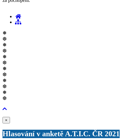
za pochopení.
❅
❆
❅
❆
❅
❆
❅
❆
❅
❆
❅
❆
Zavřít
×
Hlasování v anketě A.T.I.C. ČR 2021