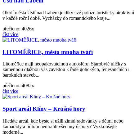
Ústí nad Labem
Okolí města Ústí nad Labem je díky své poloze turisticky atraktivní
v každé roční době. Vycházky do romantického kraje...
přečteno: 4026x
číst více
LITOMĚŘICE, město mnoha tváří
Litoměřice mají neopakovatelnou atmosféru. Starobylé uličky s
kamennou dlažbou vás zavedou k řadě gotických, renesančních i
barokních staveb...
přečteno: 4082x
číst více
Sport areál Klíny – Krušné hory
Hledáte areál, kde byste si užili zimní radovánky s dětmi nebo
kamarády a přitom neutratili všechny úspory? Vyzkoušejte
moderně...