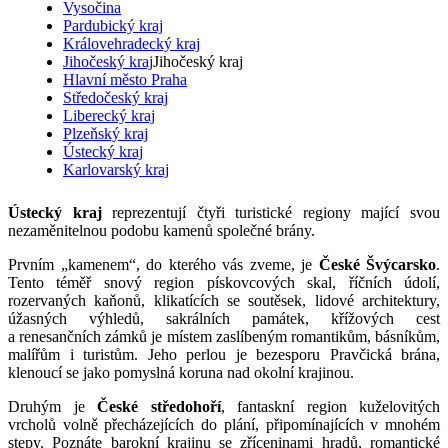
Vysočina
Pardubický kraj
Královehradecký kraj
Jihočeský kraj
Jihočeský kraj
Hlavní město Praha
Středočeský kraj
Liberecký kraj
Plzeňský kraj
Ústecký kraj
Karlovarský kraj
Ústecký kraj
reprezentují čtyři turistické regiony mající svou
nezaměnitelnou podobu kamenů společné brány.
Prvním „kamenem“, do kterého vás zveme, je
České Švýcarsko
.
Tento téměř snový region pískovcových skal, říčních údolí,
rozervaných kaňonů, klikatících se soutěsek, lidové architektury,
úžasných výhledů, sakrálních památek, křížových cest
a renesančních zámků je místem zaslíbeným romantikům, básníkům,
malířům i turistům. Jeho perlou je bezesporu Pravčická brána,
klenoucí se jako pomyslná koruna nad okolní krajinou.
Druhým je
České středohoří
, fantaskní region kuželovitých
vrcholů volně přecházejících do plání, připomínajících v mnohém
stepy. Poznáte barokní krajinu se zříceninami hradů, romantické