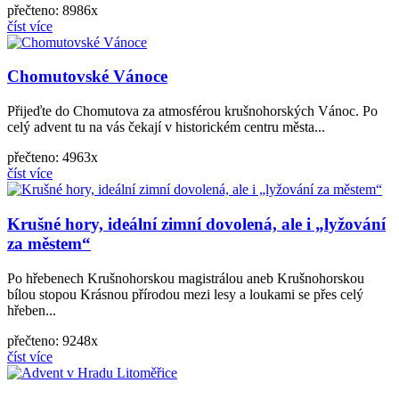
přečteno: 8986x
číst více
Chomutovské Vánoce
Přijeďte do Chomutova za atmosférou krušnohorských Vánoc. Po
celý advent tu na vás čekají v historickém centru města...
přečteno: 4963x
číst více
Krušné hory, ideální zimní dovolená, ale i „lyžování
za městem“
Po hřebenech Krušnohorskou magistrálou aneb Krušnohorskou
bílou stopou Krásnou přírodou mezi lesy a loukami se přes celý
hřeben...
přečteno: 9248x
číst více