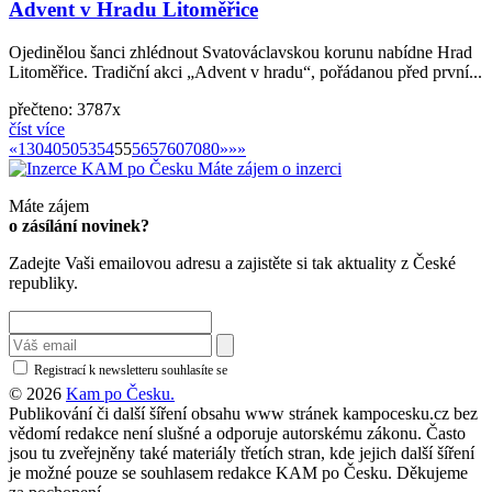
Advent v Hradu Litoměřice
Ojedinělou šanci zhlédnout Svatováclavskou korunu nabídne Hrad
Litoměřice. Tradiční akci „Advent v hradu“, pořádanou před první...
přečteno: 3787x
číst více
«
»
«
1
30
40
50
53
54
55
56
57
60
70
80
»
»»
Máte zájem o inzerci
Máte zájem
o zásílání novinek?
Zadejte Vaši emailovou adresu a zajistěte si tak aktuality z České
republiky.
Registrací k newsletteru souhlasíte se
zásadami ochrany osobních údajů
© 2026
Kam po Česku.
Publikování či další šíření obsahu www stránek kampocesku.cz bez
vědomí redakce není slušné a odporuje autorskému zákonu. Často
jsou tu zveřejněny také materiály třetích stran, kde jejich další šíření
je možné pouze se souhlasem redakce KAM po Česku. Děkujeme