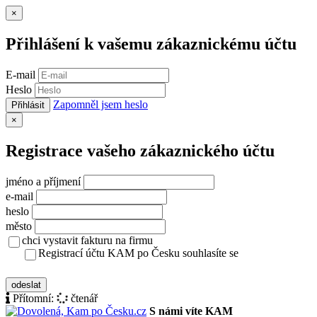
Zavřít
×
Přihlášení k vašemu zákaznickému účtu
E-mail
Heslo
Zapomněl jsem heslo
Přihlásit
Zavřít
×
Registrace vašeho zákaznického účtu
jméno a příjmení
e-mail
heslo
město
chci vystavit fakturu na firmu
Registrací účtu KAM po Česku souhlasíte se
zásady ochrany osobních údajů
odeslat
Přítomní:
čtenář
S námi víte KAM