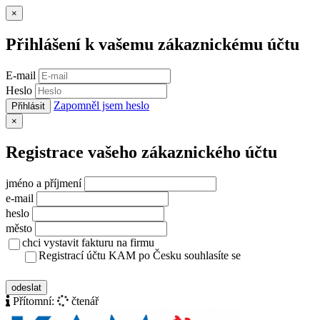
Zavřít
×
Přihlášení k vašemu zákaznickému účtu
E-mail
Heslo
Zapomněl jsem heslo
Přihlásit
Zavřít
×
Registrace vašeho zákaznického účtu
jméno a příjmení
e-mail
heslo
město
chci vystavit fakturu na firmu
Registrací účtu KAM po Česku souhlasíte se
zásady ochrany osobních údajů
odeslat
Přítomní:
čtenář