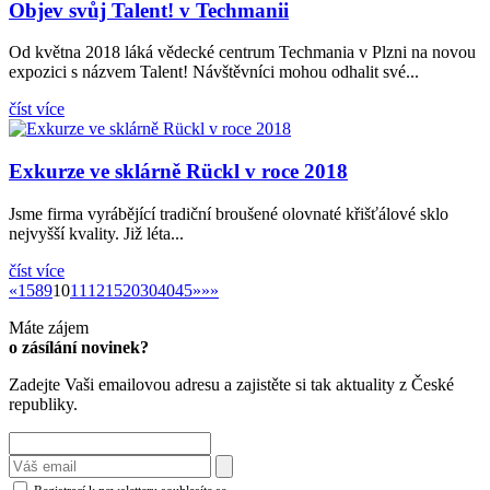
Objev svůj Talent! v Techmanii
Od května 2018 láká vědecké centrum Techmania v Plzni na novou
expozici s názvem Talent! Návštěvníci mohou odhalit své...
číst více
Exkurze ve sklárně Rückl v roce 2018
Jsme firma vyrábějící tradiční broušené olovnaté křišťálové sklo
nejvyšší kvality. Již léta...
číst více
«
»
«
1
5
8
9
10
11
12
15
20
30
40
45
»
»»
Máte zájem
o zásílání novinek?
Zadejte Vaši emailovou adresu a zajistěte si tak aktuality z České
republiky.