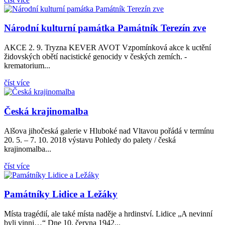
Národní kulturní památka Památník Terezín zve
AKCE 2. 9. Tryzna KEVER AVOT Vzpomínková akce k uctění
židovských obětí nacistické genocidy v českých zemích. -
krematorium...
číst více
Česká krajinomalba
Alšova jihočeská galerie v Hluboké nad Vltavou pořádá v termínu
20. 5. – 7. 10. 2018 výstavu Pohledy do palety / česká
krajinomalba...
číst více
Památníky Lidice a Ležáky
Místa tragédií, ale také místa naděje a hrdinství. Lidice „A nevinní
byli vinni…“ Dne 10. června 1942...