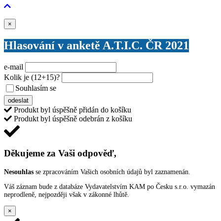
Zavřít
×
Hlasování v anketě A.T.I.C. ČR 2021
e-mail
Kolik je
(12+15)
?
Souhlasím se
VŠEOBECNÝMI PODMÍNKAMI ANKETY O CENY
odeslat
Produkt byl úspěšně přidán do košíku
Produkt byl úspěšně odebrán z košíku
Děkujeme za Vaši odpověď,
Nesouhlas
se zpracováním Vašich osobních údajů byl zaznamenán.
Váš záznam bude z databáze Vydavatelstvím KAM po Česku s.r.o. vymazán
neprodleně, nejpozději však v zákonné lhůtě.
×