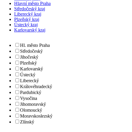
Hlavní město Praha
Středočeský kraj
Liberecký kraj
Plzeňský kraj
Ústecký kraj
Karlovarský kraj
Hl. město Praha
Středočeský
Jihočeský
Plzeňský
Karlovarský
Ústecký
Liberecký
Královéhradecký
Pardubický
Vysočina
Jihomoravský
Olomoucký
Moravskoslezský
Zlínský