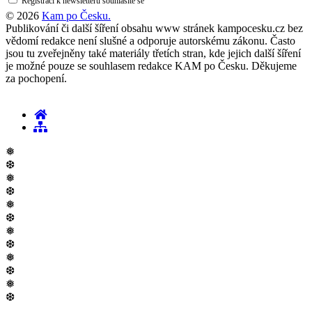
Registrací k newsletteru souhlasíte se
zásadami ochrany osobních údajů
© 2026
Kam po Česku.
Publikování či další šíření obsahu www stránek kampocesku.cz bez
vědomí redakce není slušné a odporuje autorskému zákonu. Často
jsou tu zveřejněny také materiály třetích stran, kde jejich další šíření
je možné pouze se souhlasem redakce KAM po Česku. Děkujeme
za pochopení.
❅
❆
❅
❆
❅
❆
❅
❆
❅
❆
❅
❆