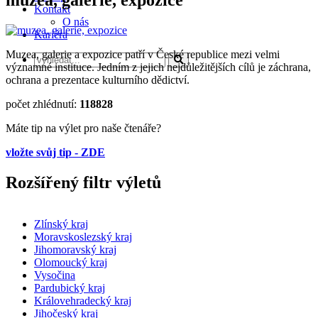
Kontakt
O nás
Kariéra
Muzea, galerie a expozice patří v České republice mezi velmi
významné instituce. Jedním z jejich nejdůležitějších cílů je záchrana,
ochrana a prezentace kulturního dědictví.
počet zhlédnutí:
118828
Máte tip na výlet pro naše čtenáře?
vložte svůj tip - ZDE
Rozšířený filtr výletů
Zlínský kraj
Moravskoslezský kraj
Jihomoravský kraj
Olomoucký kraj
Vysočina
Pardubický kraj
Královehradecký kraj
Jihočeský kraj