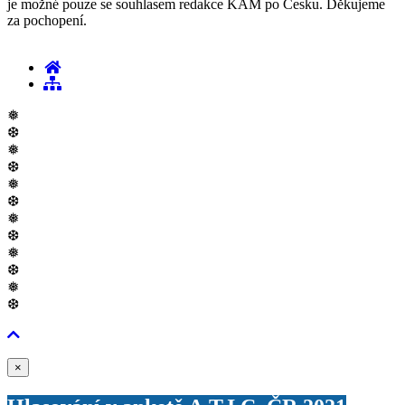
je možné pouze se souhlasem redakce KAM po Česku. Děkujeme
za pochopení.
❅
❆
❅
❆
❅
❆
❅
❆
❅
❆
❅
❆
Zavřít
×