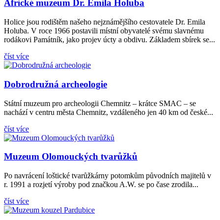
Africké muzeum Dr. Emila Holuba
Holice jsou rodištěm našeho nejznámějšího cestovatele Dr. Emila
Holuba. V roce 1966 postavili místní obyvatelé svému slavnému
rodákovi Památník, jako projev úcty a obdivu. Základem sbírek se...
číst více
Dobrodružná archeologie
Státní muzeum pro archeologii Chemnitz – krátce SMAC – se
nachází v centru města Chemnitz, vzdáleného jen 40 km od české...
číst více
Muzeum Olomouckých tvarůžků
Po navrácení loštické tvarůžkárny potomkům původních majitelů v
r. 1991 a rozjetí výroby pod značkou A.W. se po čase zrodila...
číst více