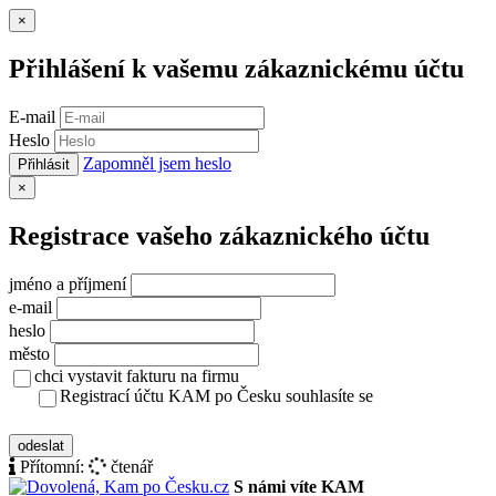
Zavřít
×
Přihlášení k vašemu zákaznickému účtu
E-mail
Heslo
Zapomněl jsem heslo
Přihlásit
Zavřít
×
Registrace vašeho zákaznického účtu
jméno a příjmení
e-mail
heslo
město
chci vystavit fakturu na firmu
Registrací účtu KAM po Česku souhlasíte se
zásady ochrany osobních údajů
odeslat
Přítomní:
čtenář
S námi víte KAM