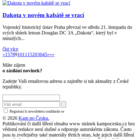
Dakota v novém kabátě se vrací
Vojenský historický ústav Praha převzal ve středu 21. listopadu do
svých sbírek letoun Douglas DC 3A „Dakota“, který byl v
minulých...
číst více
«
»
«
1
5
7
8
9
10
11
15
20
30
45
»
»»
Máte zájem
o zásílání novinek?
Zadejte Vaši emailovou adresu a zajistěte si tak aktuality z České
republiky.
Registrací k newsletteru souhlasíte se
zásadami ochrany osobních údajů
© 2026
Kam po Česku.
Publikování či další šíření obsahu www stránek kampocesku.cz bez
vědomí redakce není slušné a odporuje autorskému zákonu. Často
jsou tu zveřejněny také materiály třetích stran, kde jejich další šíření