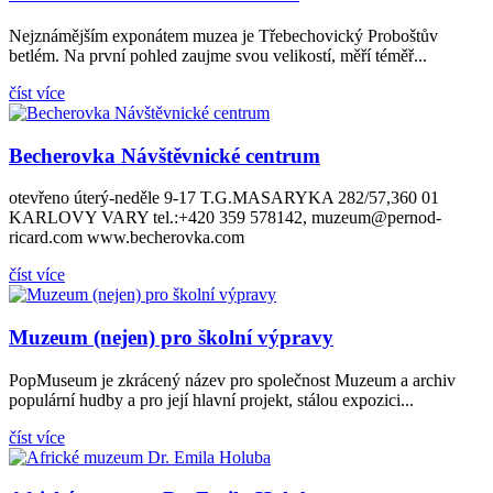
Nejznámějším exponátem muzea je Třebechovický Proboštův
betlém. Na první pohled zaujme svou velikostí, měří téměř...
číst více
Becherovka Návštěvnické centrum
otevřeno úterý-neděle 9-17 T.G.MASARYKA 282/57,360 01
KARLOVY VARY tel.:+420 359 578142, muzeum@pernod-
ricard.com www.becherovka.com
číst více
Muzeum (nejen) pro školní výpravy
PopMuseum je zkrácený název pro společnost Muzeum a archiv
populární hudby a pro její hlavní projekt, stálou expozici...
číst více