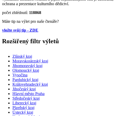
ochrana a prezentace kulturního dědictví.
počet zhlédnutí:
118868
Máte tip na výlet pro naše čtenáře?
vložte svůj tip - ZDE
Rozšířený filtr výletů
Zlínský kraj
Moravskoslezský kraj
Jihomoravský kraj
Olomoucký kraj
Vysočina
Pardubický kraj
Královehradecký kraj
Jihočeský kraj
Hlavní město Praha
Středočeský kraj
Liberecký kraj
Plzeňský kraj
Ústecký kraj