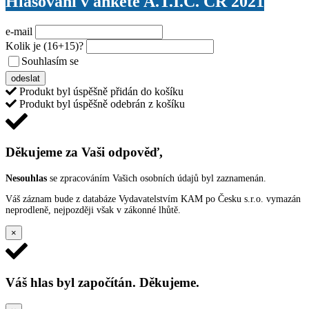
Hlasování v anketě A.T.I.C. ČR 2021
e-mail
Kolik je
(16+15)
?
Souhlasím se
VŠEOBECNÝMI PODMÍNKAMI ANKETY O CENY
odeslat
Produkt byl úspěšně přidán do košíku
Produkt byl úspěšně odebrán z košíku
Děkujeme za Vaši odpověď,
Nesouhlas
se zpracováním Vašich osobních údajů byl zaznamenán.
Váš záznam bude z databáze Vydavatelstvím KAM po Česku s.r.o. vymazán
neprodleně, nejpozději však v zákonné lhůtě.
×
Váš hlas byl započítán. Děkujeme.