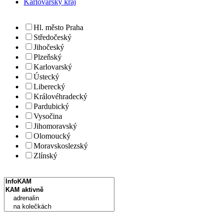
Karlovarský kraj
Hl. město Praha
Středočeský
Jihočeský
Plzeňský
Karlovarský
Ústecký
Liberecký
Královéhradecký
Pardubický
Vysočina
Jihomoravský
Olomoucký
Moravskoslezský
Zlínský