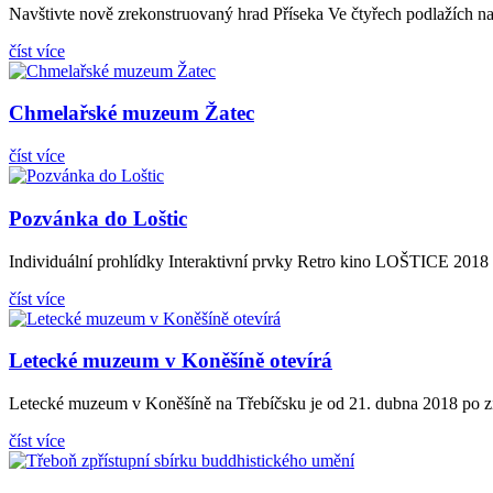
Navštivte nově zrekonstruovaný hrad Příseka Ve čtyřech podlažích naj
číst více
Chmelařské muzeum Žatec
číst více
Pozvánka do Loštic
Individuální prohlídky Interaktivní prvky Retro kino LOŠTICE 2018 2
číst více
Letecké muzeum v Koněšíně otevírá
Letecké muzeum v Koněšíně na Třebíčsku je od 21. dubna 2018 po zimn
číst více