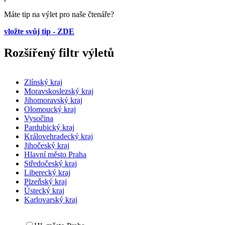
Máte tip na výlet pro naše čtenáře?
vložte svůj tip - ZDE
Rozšířený filtr výletů
Zlínský kraj
Moravskoslezský kraj
Jihomoravský kraj
Olomoucký kraj
Vysočina
Pardubický kraj
Královehradecký kraj
Jihočeský kraj
Hlavní město Praha
Středočeský kraj
Liberecký kraj
Plzeňský kraj
Ústecký kraj
Karlovarský kraj