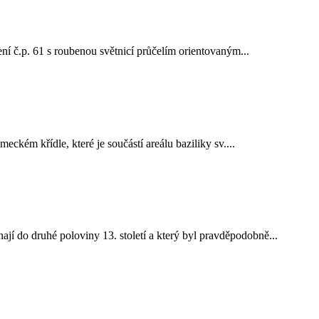
 č.p. 61 s roubenou světnicí průčelím orientovaným...
ckém křídle, které je součástí areálu baziliky sv....
jí do druhé poloviny 13. století a který byl pravděpodobně...