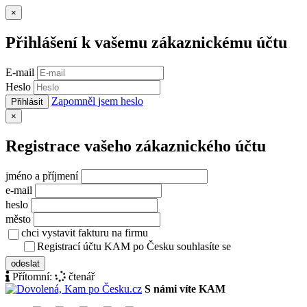
Zavřít
×
Přihlášení k vašemu zákaznickému účtu
E-mail
Heslo
Zapomněl jsem heslo
Přihlásit
Zavřít
×
Registrace vašeho zákaznického účtu
jméno a příjmení
e-mail
heslo
město
chci vystavit fakturu na firmu
Registrací účtu KAM po Česku souhlasíte se
zásady ochrany osob
odeslat
Přítomní:
čtenář
S námi víte KAM