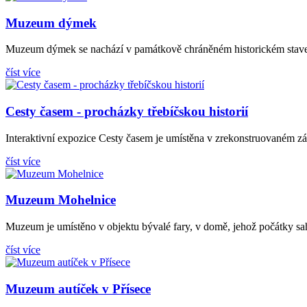
Muzeum dýmek
Muzeum dýmek se nachází v památkově chráněném historickém stavení
číst více
Cesty časem - procházky třebíčskou historií
Interaktivní expozice Cesty časem je umístěna v zrekonstruovaném záme
číst více
Muzeum Mohelnice
Muzeum je umístěno v objektu bývalé fary, v domě, jehož počátky saha
číst více
Muzeum autíček v Přísece