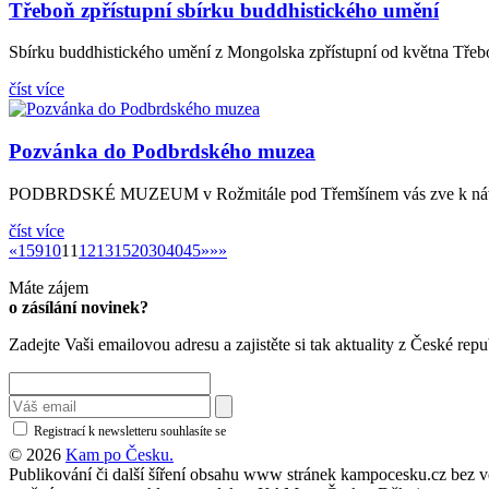
Třeboň zpřístupní sbírku buddhistického umění
Sbírku buddhistického umění z Mongolska zpřístupní od května Třeboň
číst více
Pozvánka do Podbrdského muzea
PODBRDSKÉ MUZEUM v Rožmitále pod Třemšínem vás zve k návštěv
číst více
«
»
«
1
5
9
10
11
12
13
15
20
30
40
45
»
»»
Máte zájem
o zásílání novinek?
Zadejte Vaši emailovou adresu a zajistěte si tak aktuality z České repu
Registrací k newsletteru souhlasíte se
zásadami ochrany osobních údajů
© 2026
Kam po Česku.
Publikování či další šíření obsahu www stránek kampocesku.cz bez vědo