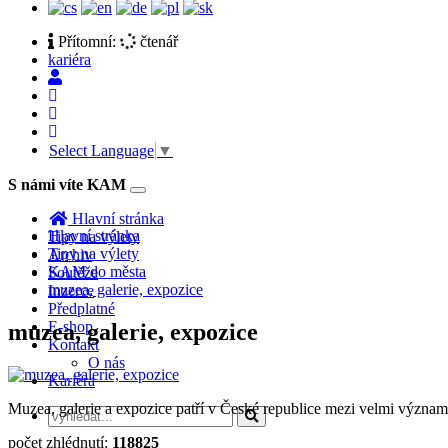
Přítomní:
čtenář
kariéra
Select Language
▼
S námi víte KAM
Toggle
navigation
Hlavní stránka
Hlavní stránka
Tipy na výlety
Tipy na výlety
Archiv
KAM do města
Soutěže
muzea, galerie, expozice
Inzerce
Předplatné
E-shop
muzea, galerie, expozice
Kontakt
O nás
Kariéra
Muzea, galerie a expozice patří v České republice mezi velmi významné 
počet zhlédnutí:
118825