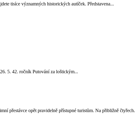
dete tisíce významných historických autíček. Představena...
6. 5. 42. ročník Putování za loštickým...
í přestávce opět pravidelně přístupné turistům. Na přibližně čtyřech.