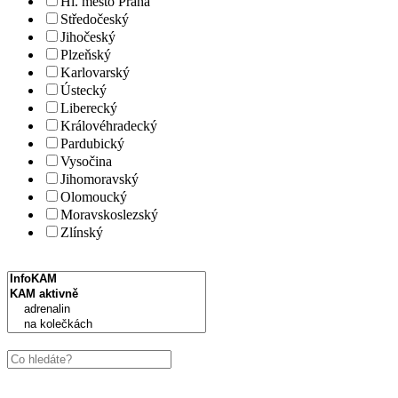
Hl. město Praha
Středočeský
Jihočeský
Plzeňský
Karlovarský
Ústecký
Liberecký
Královéhradecký
Pardubický
Vysočina
Jihomoravský
Olomoucký
Moravskoslezský
Zlínský