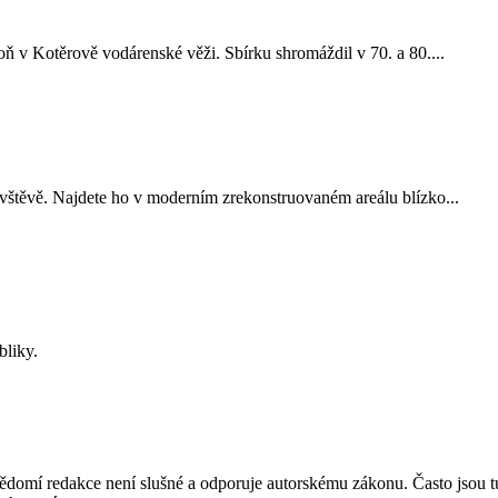
 v Kotěrově vodárenské věži. Sbírku shromáždil v 70. a 80....
ě. Najdete ho v moderním zrekonstruovaném areálu blízko...
bliky.
mí redakce není slušné a odporuje autorskému zákonu. Často jsou tu zve