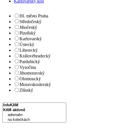
Karlovarský kraj
Hl. město Praha
Středočeský
Jihočeský
Plzeňský
Karlovarský
Ústecký
Liberecký
Královéhradecký
Pardubický
Vysočina
Jihomoravský
Olomoucký
Moravskoslezský
Zlínský