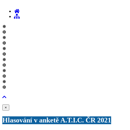
❅
❆
❅
❆
❅
❆
❅
❆
❅
❆
❅
❆
Zavřít
×
Hlasování v anketě A.T.I.C. ČR 2021