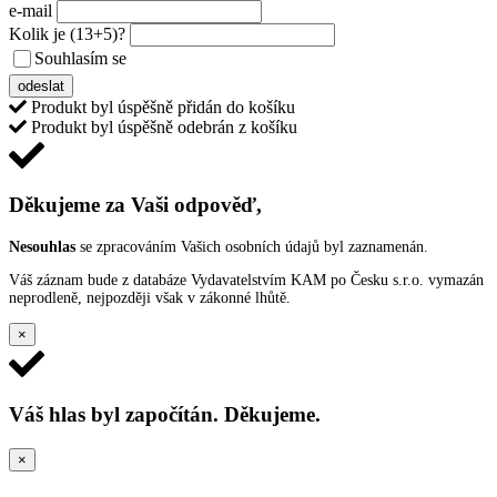
e-mail
Kolik je
(13+5)
?
Souhlasím se
VŠEOBECNÝMI PODMÍNKAMI ANKETY O CENY
odeslat
Produkt byl úspěšně přidán do košíku
Produkt byl úspěšně odebrán z košíku
Děkujeme za Vaši odpověď,
Nesouhlas
se zpracováním Vašich osobních údajů byl zaznamenán.
Váš záznam bude z databáze Vydavatelstvím KAM po Česku s.r.o. vymazán
neprodleně, nejpozději však v zákonné lhůtě.
×
Váš hlas byl započítán. Děkujeme.
×