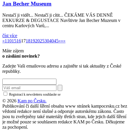
Jan Becher Museum
Nestačí ji vidět... Nestačí ji cítit... ČEKÁME VÁS DENNĚ
EXKURZE & DEGUSTACE Navštivte Jan Becher Muzeum v
centru Karlových Varů,...
číst více
«
»
«
1
10
15
16
17
18
19
20
25
30
40
45
»
»»
Máte zájem
o zásílání novinek?
Zadejte Vaši emailovou adresu a zajistěte si tak aktuality z České
republiky.
Registrací k newsletteru souhlasíte se
zásadami ochrany osobních údajů
© 2026
Kam po Česku.
Publikování či další šíření obsahu www stránek kampocesku.cz bez
vědomí redakce není slušné a odporuje autorskému zákonu. Často
jsou tu zveřejněny také materiály třetích stran, kde jejich další šíření
je možné pouze se souhlasem redakce KAM po Česku. Děkujeme
za pochopení.