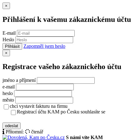
Zavřít
×
Přihlášení k vašemu zákaznickému účtu
E-mail
Heslo
Zapomněl jsem heslo
Přihlásit
Zavřít
×
Registrace vašeho zákaznického účtu
jméno a příjmení
e-mail
heslo
město
chci vystavit fakturu na firmu
Registrací účtu KAM po Česku souhlasíte se
zásady ochrany osobních údajů
odeslat
Přítomní:
čtenář
S námi víte KAM