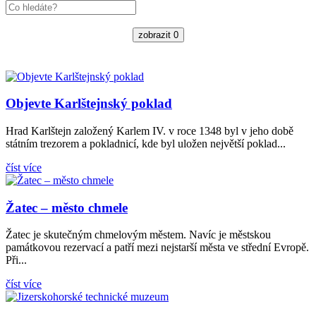
zobrazit
0
Objevte Karlštejnský poklad
Hrad Karlštejn založený Karlem IV. v roce 1348 byl v jeho době
státním trezorem a pokladnicí, kde byl uložen největší poklad...
číst více
Žatec – město chmele
Žatec je skutečným chmelovým městem. Navíc je městskou
památkovou rezervací a patří mezi nejstarší města ve střední Evropě.
Při...
číst více