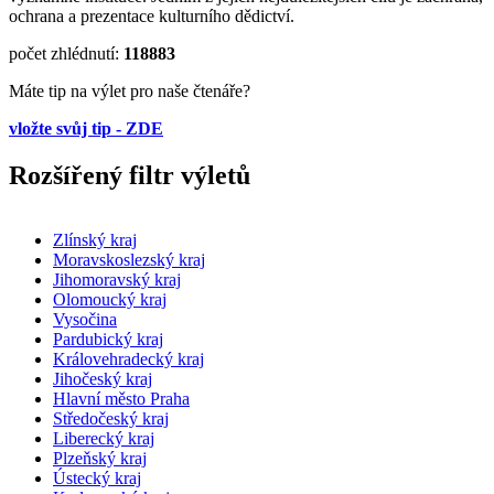
ochrana a prezentace kulturního dědictví.
počet zhlédnutí:
118883
Máte tip na výlet pro naše čtenáře?
vložte svůj tip - ZDE
Rozšířený filtr výletů
Zlínský kraj
Moravskoslezský kraj
Jihomoravský kraj
Olomoucký kraj
Vysočina
Pardubický kraj
Královehradecký kraj
Jihočeský kraj
Hlavní město Praha
Středočeský kraj
Liberecký kraj
Plzeňský kraj
Ústecký kraj