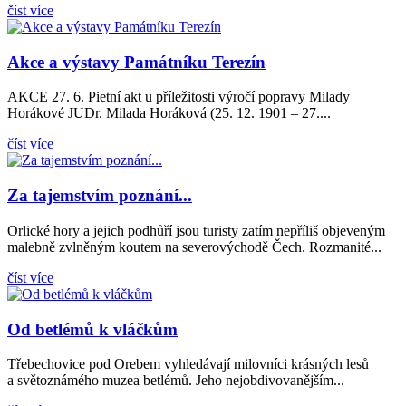
číst více
Akce a výstavy Památníku Terezín
AKCE 27. 6. Pietní akt u příležitosti výročí popravy Milady
Horákové JUDr. Milada Horáková (25. 12. 1901 – 27....
číst více
Za tajemstvím poznání...
Orlické hory a jejich podhůří jsou turisty zatím nepříliš objeveným
malebně zvlněným koutem na severovýchodě Čech. Rozmanité...
číst více
Od betlémů k vláčkům
Třebechovice pod Orebem vyhledávají milovníci krásných lesů
a světoznámého muzea betlémů. Jeho nejobdivovanějším...