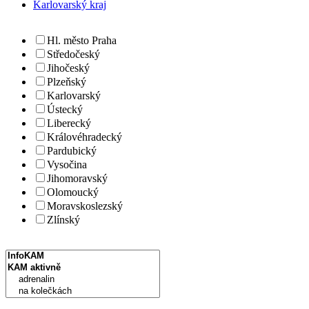
Karlovarský kraj
Hl. město Praha
Středočeský
Jihočeský
Plzeňský
Karlovarský
Ústecký
Liberecký
Královéhradecký
Pardubický
Vysočina
Jihomoravský
Olomoucký
Moravskoslezský
Zlínský