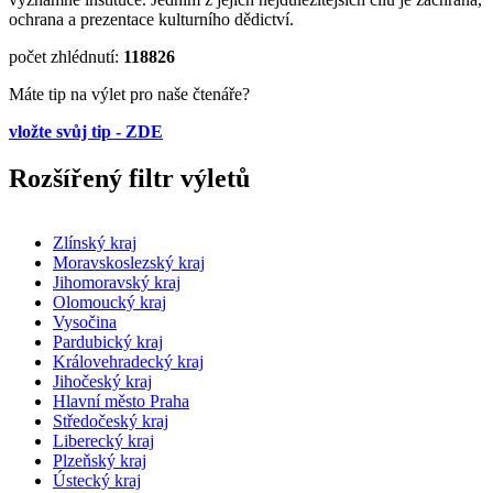
ochrana a prezentace kulturního dědictví.
počet zhlédnutí:
118826
Máte tip na výlet pro naše čtenáře?
vložte svůj tip - ZDE
Rozšířený filtr výletů
Zlínský kraj
Moravskoslezský kraj
Jihomoravský kraj
Olomoucký kraj
Vysočina
Pardubický kraj
Královehradecký kraj
Jihočeský kraj
Hlavní město Praha
Středočeský kraj
Liberecký kraj
Plzeňský kraj
Ústecký kraj