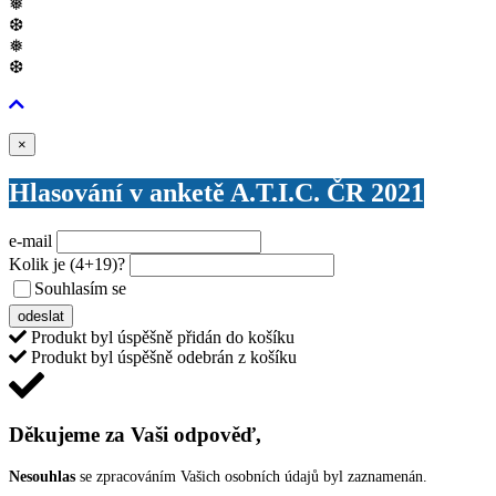
❅
❆
❅
❆
Zavřít
×
Hlasování v anketě A.T.I.C. ČR 2021
e-mail
Kolik je
(4+19)
?
Souhlasím se
VŠEOBECNÝMI PODMÍNKAMI ANKETY O CENY
odeslat
Produkt byl úspěšně přidán do košíku
Produkt byl úspěšně odebrán z košíku
Děkujeme za Vaši odpověď,
Nesouhlas
se zpracováním Vašich osobních údajů byl zaznamenán.