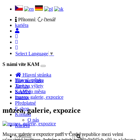
Přítomní:
čtenář
kariéra
Select Language
▼
S námi víte KAM
Toggle
navigation
Hlavní stránka
Hlavní stránka
Tipy na výlety
Tipy na výlety
Archiv
KAM do města
Soutěže
muzea, galerie, expozice
Inzerce
Předplatné
E-shop
muzea, galerie, expozice
Kontakt
O nás
Kariéra
Muzea, galerie a expozice patří v České republice mezi velmi
významné instituce. Jedním z jejich nejdůležitějších cílů je záchrana,