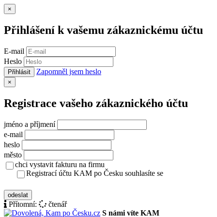
Zavřít
×
Přihlášení k vašemu zákaznickému účtu
E-mail
Heslo
Zapomněl jsem heslo
Přihlásit
Zavřít
×
Registrace vašeho zákaznického účtu
jméno a příjmení
e-mail
heslo
město
chci vystavit fakturu na firmu
Registrací účtu KAM po Česku souhlasíte se
zásady ochrany osobních údajů
odeslat
Přítomní:
čtenář
S námi víte KAM