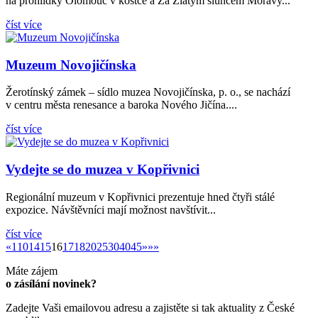
na prohlídky Olomouc v kostce a Za Zlatým sluncem Moravy...
číst více
Muzeum Novojičínska
Žerotínský zámek – sídlo muzea Novojičínska, p. o., se nachází
v centru města renesance a baroka Nového Jičína....
číst více
Vydejte se do muzea v Kopřivnici
Regionální muzeum v Kopřivnici prezentuje hned čtyři stálé
expozice. Návštěvníci mají možnost navštívit...
číst více
«
»
«
1
10
14
15
16
17
18
20
25
30
40
45
»
»»
Máte zájem
o zásílání novinek?
Zadejte Vaši emailovou adresu a zajistěte si tak aktuality z České