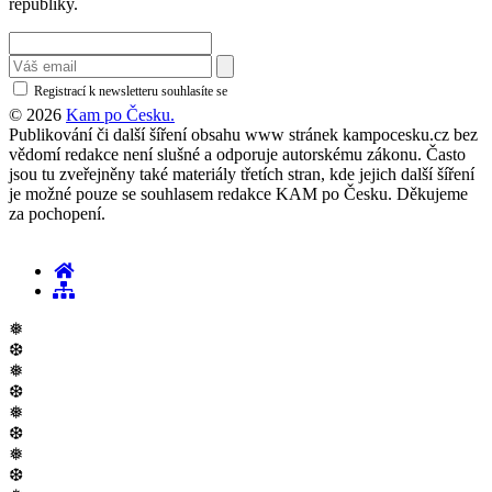
republiky.
Registrací k newsletteru souhlasíte se
zásadami ochrany osobních údajů
© 2026
Kam po Česku.
Publikování či další šíření obsahu www stránek kampocesku.cz bez
vědomí redakce není slušné a odporuje autorskému zákonu. Často
jsou tu zveřejněny také materiály třetích stran, kde jejich další šíření
je možné pouze se souhlasem redakce KAM po Česku. Děkujeme
za pochopení.
❅
❆
❅
❆
❅
❆
❅
❆