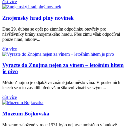
číst více
Znojemský hrad plný novinek
Dne 29. dubna se opět po zimním odpočinku otevřely pro
návštěvníky brány znojemského hradu. Přes zimu však odpočíval
pouze hrad, nikoliv...
číst více
Vyrazte do Znojma nejen za vínem – letošním hitem
je pivo
Město Znojmo je odjakživa známé jako město vína. V posledních
letech se o to zasadili především šikovní vinaři se svými...
číst více
Muzeum Bojkovska
Muzeum založené v roce 1931 bylo nejprve umístěno v budově