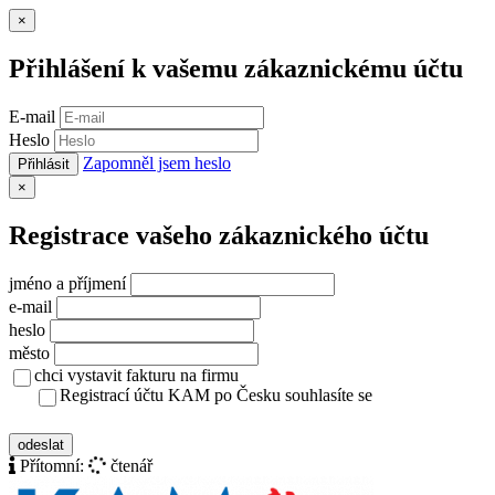
Zavřít
×
Přihlášení k vašemu zákaznickému účtu
E-mail
Heslo
Zapomněl jsem heslo
Přihlásit
Zavřít
×
Registrace vašeho zákaznického účtu
jméno a příjmení
e-mail
heslo
město
chci vystavit fakturu na firmu
Registrací účtu KAM po Česku souhlasíte se
zásady ochrany osobních údajů
odeslat
Přítomní:
čtenář