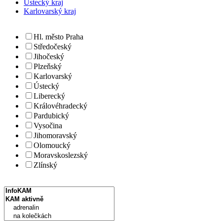
Ústecký kraj
Karlovarský kraj
Hl. město Praha
Středočeský
Jihočeský
Plzeňský
Karlovarský
Ústecký
Liberecký
Královéhradecký
Pardubický
Vysočina
Jihomoravský
Olomoucký
Moravskoslezský
Zlínský