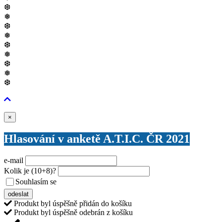
❆
❅
❆
❅
❆
❅
❆
❅
❆
Zavřít
×
Hlasování v anketě A.T.I.C. ČR 2021
e-mail
Kolik je
(10+8)
?
Souhlasím se
VŠEOBECNÝMI PODMÍNKAMI ANKETY O CENY
odeslat
Produkt byl úspěšně přidán do košíku
Produkt byl úspěšně odebrán z košíku