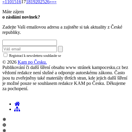
«
»
«
1
10
15
16
17
18
19
20
25
26
»
»»
Máte zájem
o zásílání novinek?
Zadejte Vaši emailovou adresu a zajistěte si tak aktuality z České
republiky.
Registrací k newsletteru souhlasíte se
zásadami ochrany osobních údajů
© 2026
Kam po Česku.
Publikování či další šíření obsahu www stránek kampocesku.cz bez
vědomí redakce není slušné a odporuje autorskému zákonu. Často
jsou tu zveřejněny také materiály třetích stran, kde jejich další šíření
je možné pouze se souhlasem redakce KAM po Česku. Děkujeme
za pochopení.
❅
❆
❅