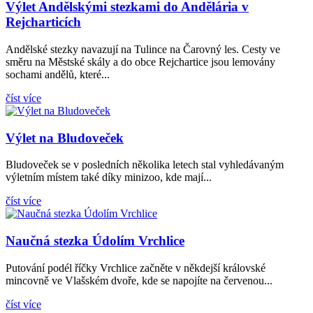
Výlet Andělskými stezkami do Andělária v
Rejcharticích
Andělské stezky navazují na Tulince na Čarovný les. Cesty ve
směru na Městské skály a do obce Rejchartice jsou lemovány
sochami andělů, které...
číst více
Výlet na Bludoveček
Bludoveček se v posledních několika letech stal vyhledávaným
výletním místem také díky minizoo, kde mají...
číst více
Naučná stezka Údolím Vrchlice
Putování podél říčky Vrchlice začněte v někdejší královské
mincovně ve Vlašském dvoře, kde se napojíte na červenou...
číst více