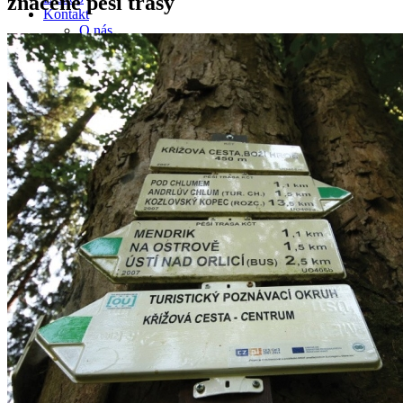
značené pěší trasy
Kontakt
O nás
Kariéra