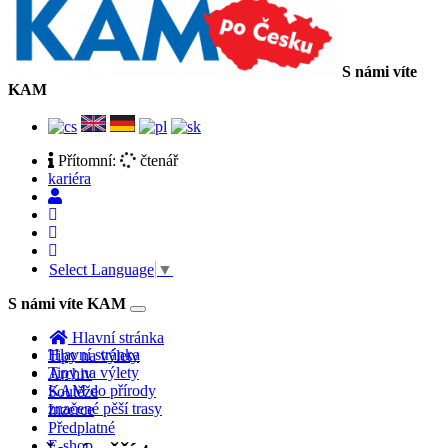
S námi víte
KAM
Přítomní:
čtenář
kariéra
Select Language
▼
S námi víte KAM
Toggle
navigation
Hlavní stránka
Hlavní stránka
Tipy na výlety
Tipy na výlety
Archiv
KAM do přírody
Soutěže
značené pěší trasy
Inzerce
Předplatné
E-shop