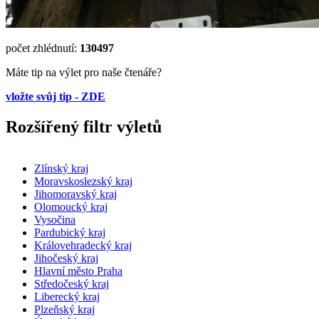
počet zhlédnutí:
130497
Máte tip na výlet pro naše čtenáře?
vložte svůj tip - ZDE
Rozšířený filtr výletů
Zlínský kraj
Moravskoslezský kraj
Jihomoravský kraj
Olomoucký kraj
Vysočina
Pardubický kraj
Královehradecký kraj
Jihočeský kraj
Hlavní město Praha
Středočeský kraj
Liberecký kraj
Plzeňský kraj