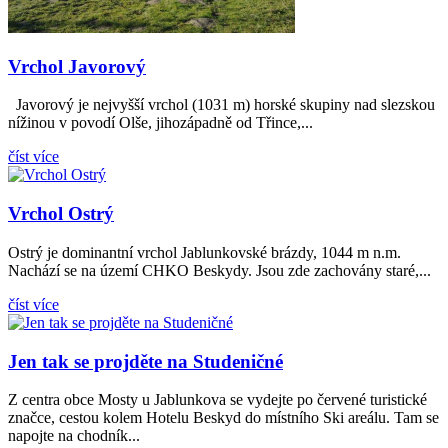
Vrchol Javorový
Javorový je nejvyšší vrchol (1031 m) horské skupiny nad slezskou
nížinou v povodí Olše, jihozápadně od Třince,...
číst více
Vrchol Ostrý
Ostrý je dominantní vrchol Jablunkovské brázdy, 1044 m n.m.
Nachází se na území CHKO Beskydy. Jsou zde zachovány staré,...
číst více
Jen tak se projděte na Studeničné
Z centra obce Mosty u Jablunkova se vydejte po červené turistické
značce, cestou kolem Hotelu Beskyd do místního Ski areálu. Tam se
napojte na chodník...