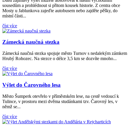
Další zajímavý výlet můžete absolvovat k našim východním
sousedům a prohlédnout si přitom kousek historie. Z centra obce
Mosty u Jablunkova zajeďte autobusem nebo zajděte pěšky, do
místní části...
číst více
Zámecká naučná stezka
Zámecká naučná stezka spojuje město Turnov s nedalekým zámkem
Hrubý Rohozec. Na stezce o délce 3,5 km se dozvíte mnoho...
číst více
Výlet do Čarovného lesa
Město Šumperk otevřelo v příměstském lese, na cestě vedoucí k
Tulince, v prostoru mezi dvěma studánkami tzv. Čarovný les, v
němž se...
číst více