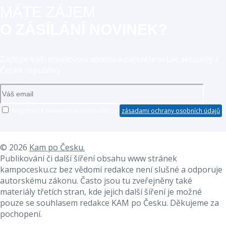
MÁTE ZÁJEM
O ZÁSÍLÁNÍ NOVINEK?
Zadejte Vaši emailovou adresu a zajistěte si tak aktuality z
České republiky.
Registrací k newsletteru souhlasíte se
zásadami ochrany osobních údajů
© 2026
Kam po Česku.
Publikování či další šíření obsahu www stránek
❅
❅
kampocesku.cz bez vědomí redakce není slušné a odporuje
autorskému zákonu. Často jsou tu zveřejněny také
materiály třetích stran, kde jejich další šíření je možné
pouze se souhlasem redakce KAM po Česku. Děkujeme za
pochopení.