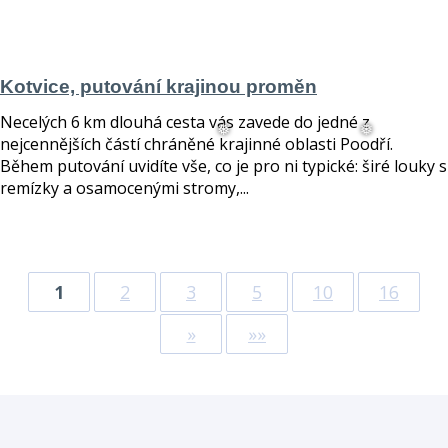
Kotvice, putování krajinou proměn
Necelých 6 km dlouhá cesta vás zavede do jedné z
nejcennějších částí chráněné krajinné oblasti Poodří.
Během putování uvidíte vše, co je pro ni typické: širé louky s
remízky a osamocenými stromy,...
číst více
1
2
3
5
10
16
»
»
»»