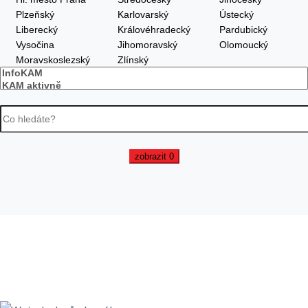
Plzeňský
Karlovarský
Ústecký
Liberecký
Královéhradecký
Pardubický
❆
Vysočina
Jihomoravský
Olomoucký
Moravskoslezský
Zlínský
zobrazit
0