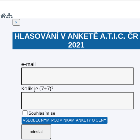
Zavřít
×
HLASOVÁNÍ V ANKETĚ A.T.I.C. ČR
2021
e-mail
Kolik je
(7+7)
?
Souhlasím se
VŠEOBECNÝMI PODMÍNKAMI ANKETY O CENY
odeslat