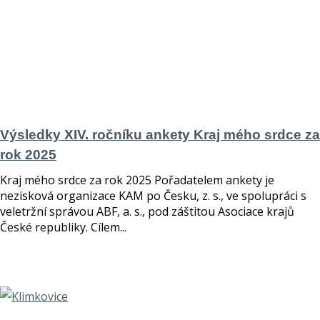
Výsledky XIV. ročníku ankety Kraj mého srdce za
rok 2025
Kraj mého srdce za rok 2025 Pořadatelem ankety je
nezisková organizace KAM po Česku, z. s., ve spolupráci s
❅
veletržní správou ABF, a. s., pod záštitou Asociace krajů
České republiky. Cílem...
číst více