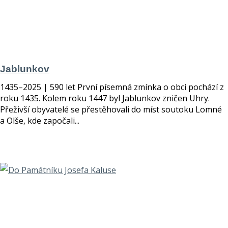
❆
❆
Jablunkov
1435–2025 | 590 let První písemná zmínka o obci pochází z
roku 1435. Kolem roku 1447 byl Jablunkov zničen Uhry.
Přeživší obyvatelé se přestěhovali do míst soutoku Lomné
a Olše, kde započali...
číst více