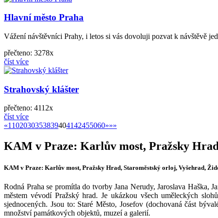
Hlavní město Praha
Vážení návštěvníci Prahy, i letos si vás dovoluji pozvat k návštěvě jed
přečteno: 3278x
číst více
Strahovský klášter
přečteno: 4112x
číst více
«
»
«
1
10
20
30
35
38
39
40
41
42
45
50
60
»
»»
KAM v Praze: Karlův most, Pražsky Hrad,
KAM v Praze: Karlův most, Pražsky Hrad, Staroměstský orloj, Vyšehrad, Ži
Rodná Praha se promítla do tvorby Jana Nerudy, Jaroslava Haška, 
městem vévodí Pražský hrad. Je ukázkou všech uměleckých slohů a 
sjednocených. Jsou to: Staré Město, Josefov (dochovaná část býva
množství památkových objektů, muzeí a galerií.