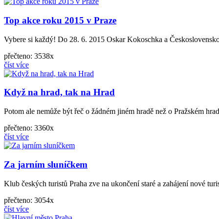
Top akce roku 2015 v Praze
Vybere si každý! Do 28. 6. 2015 Oskar Kokoschka a Československo Ná
přečteno: 3538x
číst více
Když na hrad, tak na Hrad
Potom ale nemůže být řeč o žádném jiném hradě než o Pražském hradě.
přečteno: 3360x
číst více
Za jarním sluníčkem
Klub českých turistů Praha zve na ukončení staré a zahájení nové turis
přečteno: 3054x
číst více