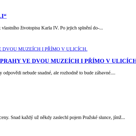
LI“
astního životopisu Karla IV. Po jejich splnění do-...
PRAHY VE DVOU MUZEÍCH I PŘÍMO V ULICÍCH
y odpovědi nebude snadné, ale rozhodně to bude zábavné....
ceny. Snad každý už někdy zaslechl pojem Pražské slunce, jímž...