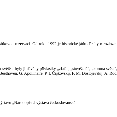
átkovou rezervací. Od roku 1992 je historické jádro Prahy o rozloze
 světě a byly jí dávány přívlastky „zlatá“, „stověžatá“, „koruna svět
eethoven, G. Apollinaire, P. I. Čajkovskij, F. M. Dostojevskij, A. Rodi
ýstavu „Národopisná výstava českoslovanská...