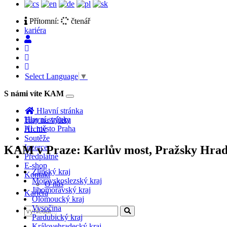
Přítomní:
čtenář
kariéra
Select Language
▼
S námi víte KAM
Toggle
navigation
Hlavní stránka
Hlavní stránka
Tipy na výlety
Hl. město Praha
Archiv
Soutěže
Inzerce
KAM v Praze: Karlův most, Pražsky Hrad,
Předplatné
E-shop
Zlínský kraj
Kontakt
Moravskoslezský kraj
O nás
Jihomoravský kraj
Kariéra
Olomoucký kraj
Vysočina
Pardubický kraj
Královehradecký kraj