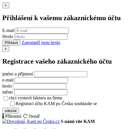
Zavřít
×
Přihlášení k vašemu zákaznickému účtu
E-mail
Heslo
Zapomněl jsem heslo
Přihlásit
Zavřít
×
Registrace vašeho zákaznického účtu
jméno a příjmení
e-mail
heslo
město
chci vystavit fakturu na firmu
Registrací účtu KAM po Česku souhlasíte se
zásady ochrany osob
odeslat
Přítomní:
čtenář
S námi víte KAM