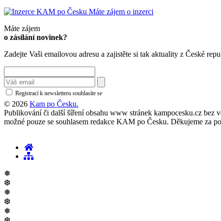
Máte zájem o inzerci
Máte zájem
o zásílání novinek?
Zadejte Vaši emailovou adresu a zajistěte si tak aktuality z České repu
Registrací k newsletteru souhlasíte se
zásadami ochrany osobních údajů
© 2026
Kam po Česku.
Publikování či další šíření obsahu www stránek kampocesku.cz bez vědo
možné pouze se souhlasem redakce KAM po Česku. Děkujeme za po
❅
❆
❅
❆
❅
❆