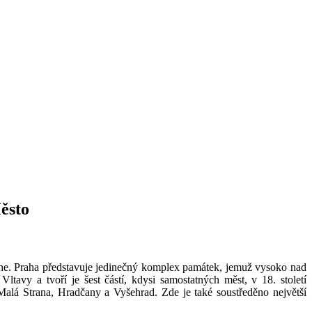
ěsto
he. Praha představuje jedinečný komplex památek, jemuž vysoko nad
avy a tvoří je šest částí, kdysi samostatných měst, v 18. století
alá Strana, Hradčany a Vyšehrad. Zde je také soustředěno největší