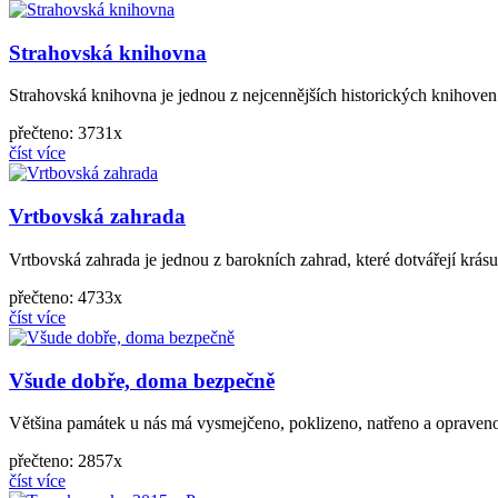
Strahovská knihovna
Strahovská knihovna je jednou z nejcennějších historických knihoven
přečteno: 3731x
číst více
Vrtbovská zahrada
Vrtbovská zahrada je jednou z barokních zahrad, které dotvářejí krásu 
přečteno: 4733x
číst více
Všude dobře, doma bezpečně
Většina památek u nás má vysmejčeno, poklizeno, natřeno a opraveno. P
přečteno: 2857x
číst více