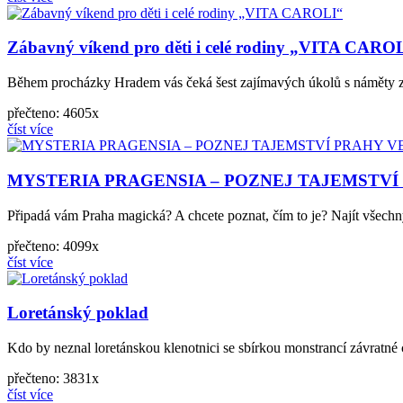
Zábavný víkend pro děti i celé rodiny „VITA CARO
Během procházky Hradem vás čeká šest zajímavých úkolů s náměty z vl
přečteno: 4605x
číst více
MYSTERIA PRAGENSIA – POZNEJ TAJEMSTVÍ 
Připadá vám Praha magická? A chcete poznat, čím to je? Najít všechn
přečteno: 4099x
číst více
Loretánský poklad
Kdo by neznal loretánskou klenotnici se sbírkou monstrancí závratné 
přečteno: 3831x
číst více