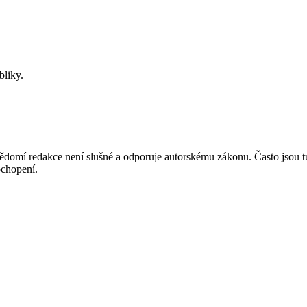
bliky.
mí redakce není slušné a odporuje autorskému zákonu. Často jsou tu zve
chopení.