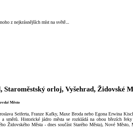
noho z nejkrásnějších míst na světě...
 Staroměstský orloj, Vyšehrad, Židovské M
dovské Město
Jaroslava Seiferta, Franze Kafky, Maxe Broda nebo Egona Erwina Kisc
směrů. Historické jádro města se rozkládá na obou březích řeky Vlt
lého Židovského Města - dnes součást Starého Města), Nové Město, M