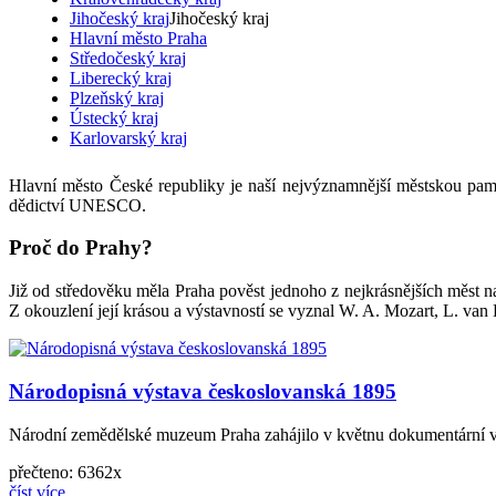
Jihočeský kraj
Jihočeský kraj
Hlavní město Praha
Středočeský kraj
Liberecký kraj
Plzeňský kraj
Ústecký kraj
Karlovarský kraj
Hlavní město České republiky je naší nejvýznamnější městskou pam
dědictví UNESCO.
Proč do Prahy?
Již od středověku měla Praha pověst jednoho z nejkrásnějších měst na
Z okouzlení její krásou a výstavností se vyznal W. A. Mozart, L. van B
Národopisná výstava českoslovanská 1895
Národní zemědělské muzeum Praha zahájilo v květnu dokumentární v
přečteno: 6362x
číst více