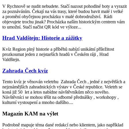
V Rychnově se nudit nebudete. Stačí nazout pohodlné boty a vyrazit
za poznáváním. Čekají na vás trasy, které budou bavit malé i velké
a promění obyčejnou procházku v malé dobrodružství. Rádi
objevujete trochu jinak? Procházka naším historickým centrem vám
to umožní. Stačí načíst QR kód ve výloze...
Hrad Valdštejn: Historie a zážitky
Kvíz Region plný historie a příběhů nabízí unikátní příležitost
prozkoumat jeden z nejstarších hradů v Českém ráji , Hrad
Valdštejn.
Zahrada Čech kvíz
Tento kvíz je věnován veletrhu Zahrada Čech , jedné z největších a
nejznámějších zahradnických výstav v České republice. Veletrh se
koná již 50 let a letos nabídne návštěvníkům něco nového.
Návštěvníci se mohou těšit na odborné přednášky , workshopy ,
kulturní vystoupení a mnoho dalšího....
Magazín KAM na výlet
Podrobně mapuje téma dané redakcí nebo klientem, jako například