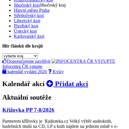
Jihočeský kraj
Jihočeský kraj
Hlavní město Praha
Středočeský kraj
Liberecký kraj
Plzeňský kraj
Ústecký kraj
Karlovarský kraj
filtr článků dle krajů
Doporučujeme navštívit
Infocentra ČR vstupte
kalendář vydání 2026
Kvízy
Kalendář akcí
Přidat akci
Aktuální soutěže
Křížovka PP 7-8/2026
Partnerem křížovky je ­ Radioteka.cz Velký výběr audioknih,
hudebních titulů na CD, LP a knih najdete na jednom místě v e­