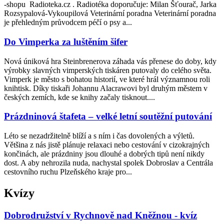
‑shopu ­ Radioteka.cz . Radiotéka doporučuje: Milan Šťourač, Jarka
Rozsypalová­‑Vykoupilová Veterinární poradna Veterinární poradna
je přehledným průvodcem péčí o psy a...
Do Vimperka za luštěním šifer
Nová úniková hra Steinbrenerova záhada vás přenese do doby, kdy
výrobky slavných vimperských tiskáren putovaly do celého světa.
Vimperk je město s bohatou historií, ve které hrál významnou roli
knihtisk. Díky tiskaři Johannu Alacrawovi byl druhým městem v
českých zemích, kde se knihy začaly tisknout....
Prázdninová štafeta – velké letní soutěžní putování
Léto se nezadržitelně blíží a s ním i čas dovolených a výletů.
Většina z nás jistě plánuje relaxaci nebo cestování v cizokrajných
končinách, ale prázdniny jsou dlouhé a dobrých tipů není nikdy
dost. A aby nehrozila nuda, nachystal spolek Dobroslav a Centrála
cestovního ruchu Plzeňského kraje pro...
Kvízy
Dobrodružství v Rychnově nad Kněžnou - kvíz