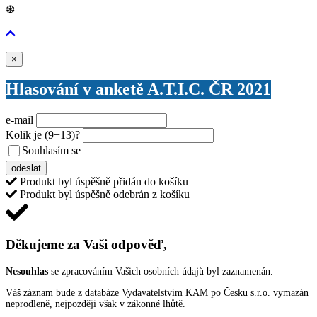
❆
Zavřít
×
Hlasování v anketě A.T.I.C. ČR 2021
e-mail
Kolik je
(9+13)
?
Souhlasím se
VŠEOBECNÝMI PODMÍNKAMI ANKETY O CENY
odeslat
Produkt byl úspěšně přidán do košíku
Produkt byl úspěšně odebrán z košíku
Děkujeme za Vaši odpověď,
Nesouhlas
se zpracováním Vašich osobních údajů byl zaznamenán.
Váš záznam bude z databáze Vydavatelstvím KAM po Česku s.r.o. vymazán
neprodleně, nejpozději však v zákonné lhůtě.