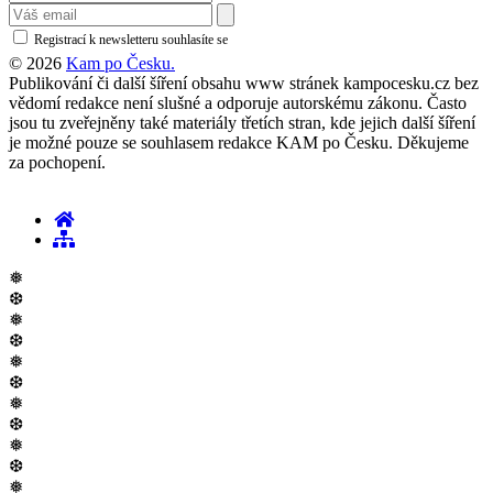
Registrací k newsletteru souhlasíte se
zásadami ochrany osobních údajů
© 2026
Kam po Česku.
Publikování či další šíření obsahu www stránek kampocesku.cz bez
vědomí redakce není slušné a odporuje autorskému zákonu. Často
jsou tu zveřejněny také materiály třetích stran, kde jejich další šíření
je možné pouze se souhlasem redakce KAM po Česku. Děkujeme
za pochopení.
❅
❆
❅
❆
❅
❆
❅
❆
❅
❆
❅