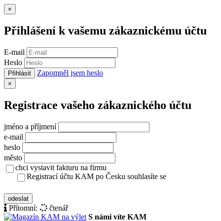
Zavřít
×
Přihlášení k vašemu zákaznickému účtu
E-mail
Heslo
Zapomněl jsem heslo
Přihlásit
Zavřít
×
Registrace vašeho zákaznického účtu
jméno a příjmení
e-mail
heslo
město
chci vystavit fakturu na firmu
Registrací účtu KAM po Česku souhlasíte se
zásady ochrany osobních údajů
odeslat
Přítomní:
čtenář
S námi víte KAM