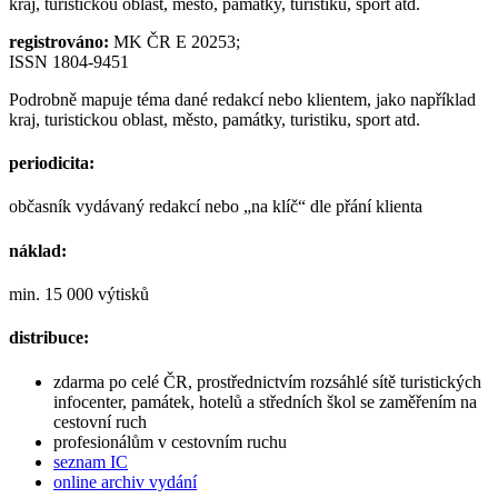
kraj, turistickou oblast, město, památky, turistiku, sport atd.
registrováno:
MK ČR E 20253;
ISSN 1804-9451
Podrobně mapuje téma dané redakcí nebo klientem, jako například
kraj, turistickou oblast, město, památky, turistiku, sport atd.
periodicita:
občasník vydávaný redakcí nebo „na klíč“ dle přání klienta
náklad:
min. 15 000 výtisků
distribuce:
zdarma po celé ČR, prostřednictvím rozsáhlé sítě turistických
infocenter, památek, hotelů a středních škol se zaměřením na
cestovní ruch
profesionálům v cestovním ruchu
seznam IC
online archiv vydání