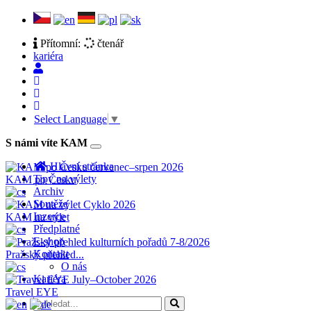
Přítomní:
čtenář
kariéra
Select Language
▼
S námi víte KAM
Toggle
navigation
Hlavní stránka
Tipy na výlety
KAM po Česku
Archiv
Soutěže
Inzerce
KAM na výlet
Předplatné
E-shop
Kontakt
Pražský přehled...
O nás
Kariéra
Travel EYE