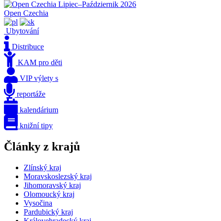
Open Czechia
Ubytování
Distribuce
KAM pro děti
VIP výlety s
reportáže
kalendárium
knižní tipy
Články z krajů
Zlínský kraj
Moravskoslezský kraj
Jihomoravský kraj
Olomoucký kraj
Vysočina
Pardubický kraj
Královehradecký kraj